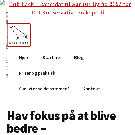
Additional
Skip
Gå
Skip
til
direkte
to
menu
LINKEDIN
indhold
til
footer
primær
sidebar
TWITTER
Erik
Tekstforfatter,
Hjem
Start her
Blog
Back
content
FACEBOOK
creation,
Priser og praktisk
blog,
e-
Skal vi arbejde sammen?
Kontakt
mail,
sociale
Hav fokus på at blive
medier
bedre –