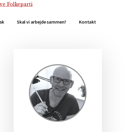
isk
Skal vi arbejde sammen?
Kontakt
Primær
Sidebar