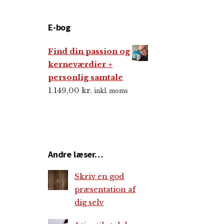
E-bog
Find din passion og
kerneværdier +
personlig samtale
1.149,00
kr.
inkl. moms
Andre læser…
Skriv en god
præsentation af
dig selv