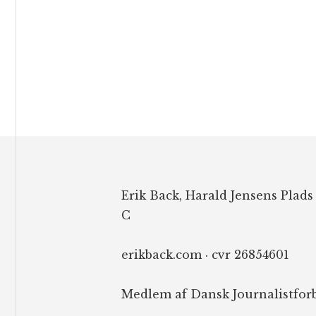
Footer
Erik Back, Harald Jensens Plads
C
erikback.com · cvr 26854601
Medlem af Dansk Journalistfor