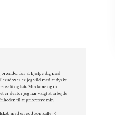
eg brænder for at hjælpe dig med
Derudover er jeg vild med at dyrke
 crossfit og løb. Min kone og to
et er derfor jeg har valgt at arbejde
riheden til at prioritere min
elskab med en god kop kaffe ;-)