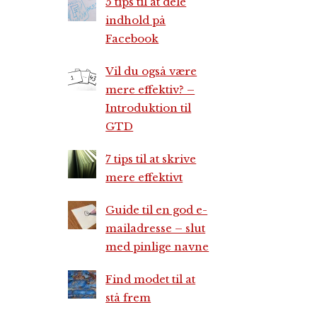
5 tips til at dele
indhold på
Facebook
Vil du også være
mere effektiv? –
Introduktion til
GTD
7 tips til at skrive
mere effektivt
Guide til en god e-
mailadresse – slut
med pinlige navne
Find modet til at
stå frem