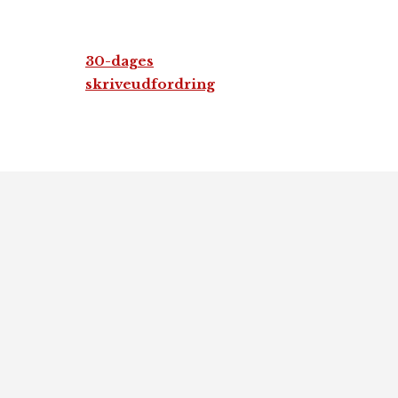
30-dages
skriveudfordring