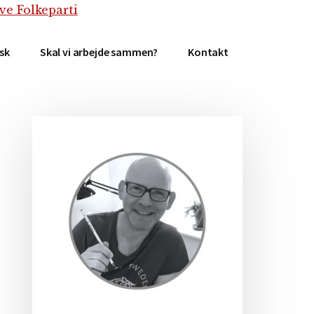
isk
Skal vi arbejde sammen?
Kontakt
Primær
Sidebar