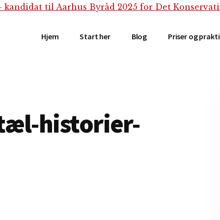
Hjem
Start her
Blog
Priser og prakt
æl-historier-