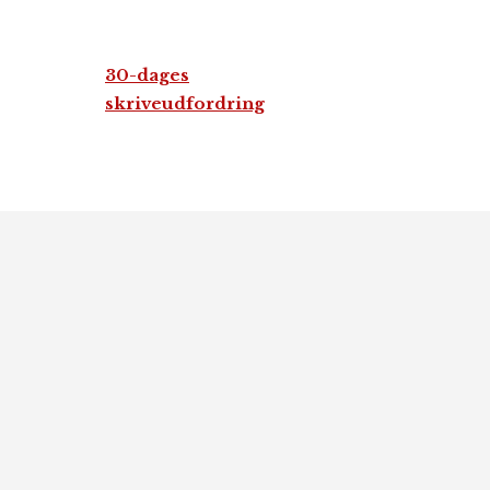
30-dages
skriveudfordring