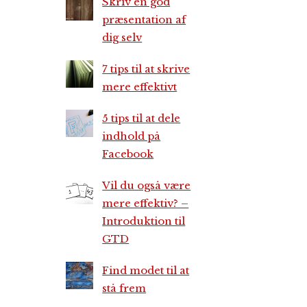
Skriv en god
præsentation af
dig selv
7 tips til at skrive
mere effektivt
5 tips til at dele
indhold på
Facebook
Vil du også være
mere effektiv? –
Introduktion til
GTD
Find modet til at
stå frem