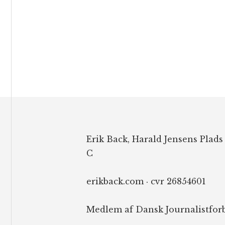
Footer
Erik Back, Harald Jensens Plads
C
erikback.com · cvr 26854601
Medlem af Dansk Journalistfor