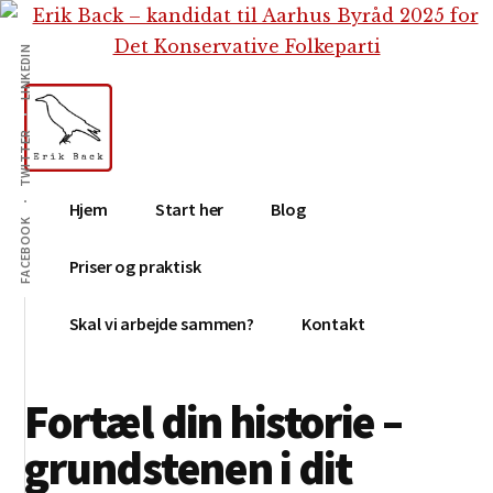
Additional
Skip
Gå
Skip
til
direkte
to
menu
LINKEDIN
indhold
til
footer
primær
sidebar
TWITTER
Erik
Tekstforfatter,
Hjem
Start her
Blog
Back
content
FACEBOOK
creation,
Priser og praktisk
blog,
e-
Skal vi arbejde sammen?
Kontakt
mail,
sociale
Fortæl din historie –
medier
grundstenen i dit