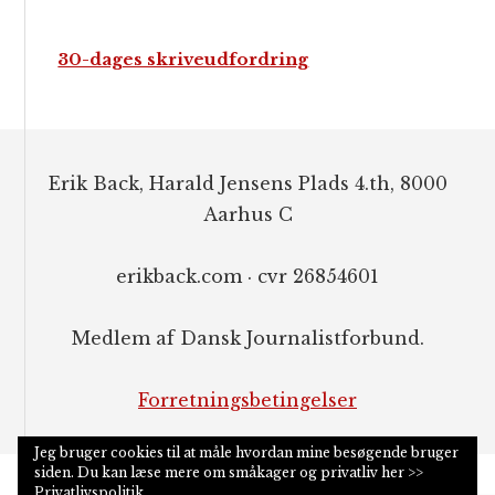
30-dages skriveudfordring
Footer
Erik Back, Harald Jensens Plads 4.th, 8000
Aarhus C
erikback.com · cvr 26854601
Medlem af Dansk Journalistforbund.
Forretningsbetingelser
Jeg bruger cookies til at måle hvordan mine besøgende bruger
siden. Du kan læse mere om småkager og privatliv her >>
Privatlivspolitik