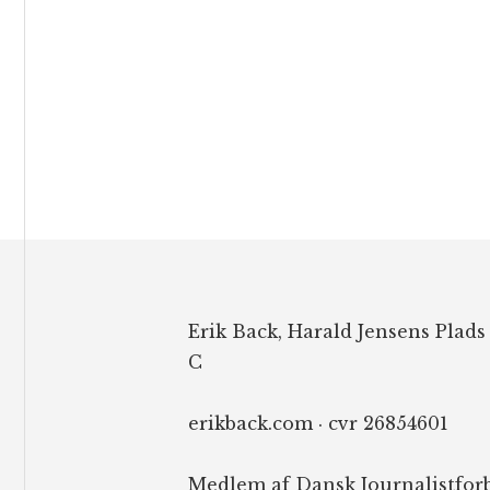
Footer
Erik Back, Harald Jensens Plads
C
erikback.com · cvr 26854601
Medlem af Dansk Journalistfor