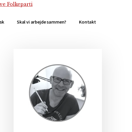
isk
Skal vi arbejde sammen?
Kontakt
Primær
Sidebar