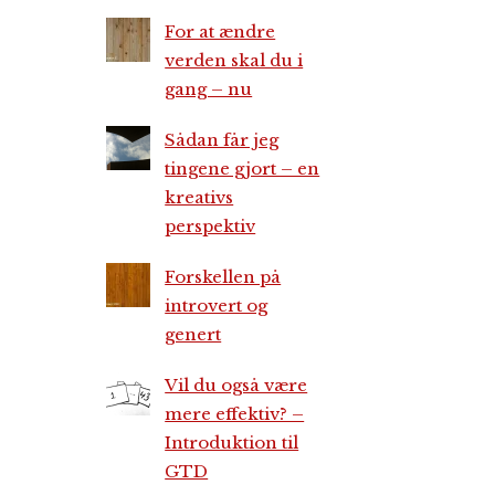
For at ændre
verden skal du i
gang – nu
Sådan får jeg
tingene gjort – en
kreativs
perspektiv
Forskellen på
introvert og
genert
Vil du også være
mere effektiv? –
Introduktion til
GTD