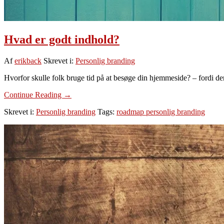
Hvad er godt indhold?
Af
erikback
Skrevet i:
Personlig branding
Hvorfor skulle folk bruge tid på at besøge din hjemmeside? – fordi de
om
Continue Reading
→
Hvad
Skrevet i:
Personlig branding
Tags:
roadmap personlig branding
er
godt
indhold?