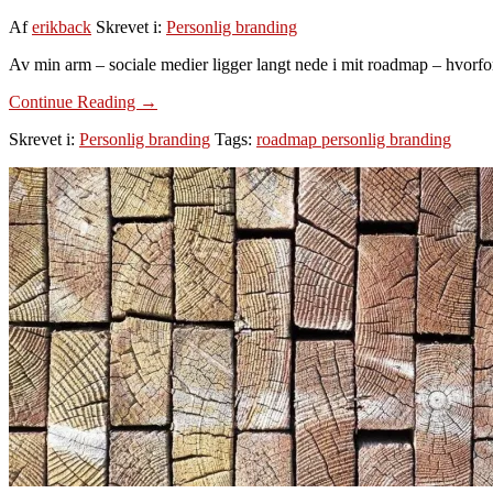
Af
erikback
Skrevet i:
Personlig branding
Av min arm – sociale medier ligger langt nede i mit roadmap – hvorfor
om
Continue Reading
→
Sociale
Skrevet i:
Personlig branding
Tags:
roadmap personlig branding
medier
kan
styrke
dit
brand
–
men
pas
på..