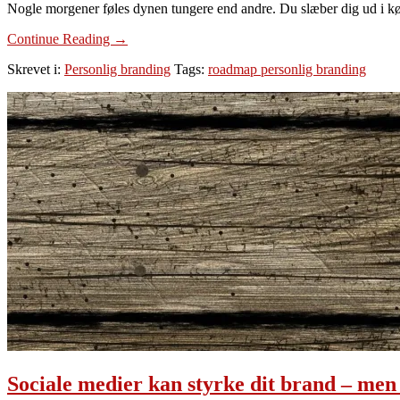
Nogle morgener føles dynen tungere end andre. Du slæber dig ud i køk
om
Continue Reading
→
Motivation
Skrevet i:
Personlig branding
Tags:
roadmap personlig branding
til
personlig
branding
–
kender
du
din?
Sociale medier kan styrke dit brand – men 