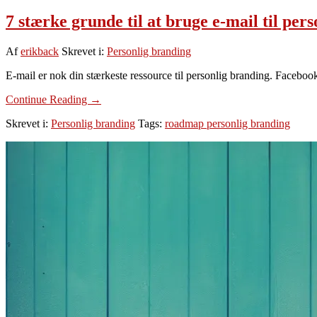
7 stærke grunde til at bruge e-mail til per
Af
erikback
Skrevet i:
Personlig branding
E-mail er nok din stærkeste ressource til personlig branding. Faceboo
om
Continue Reading
→
7
Skrevet i:
Personlig branding
Tags:
roadmap personlig branding
stærke
grunde
til
at
bruge
e-
mail
til
personlig
branding