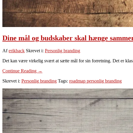
Dine mål og budskaber skal hænge samme
Af
erikback
Skrevet i:
Personlig branding
Det kan være virkelig svært at sætte mål for sin forretning. Det er kl
om
Continue Reading
→
Dine
Skrevet i:
Personlig branding
Tags:
roadmap personlig branding
mål
og
budskaber
skal
hænge
sammen