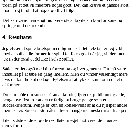
troen på at det vil medføre noget godt. Det kan kræve et ganske stort
mod – og tillid til at noget godt vil følge.
Det kan være uendeligt motiverende at bryde sin komfortzone og
springe ud i det ukendte.
4. Resultater
Jeg elsker at spille brætspil med børnene. I det hele talt er jeg vild
med at spille alle former for spil. Det føles godt når jeg vinder, men
jeg nyder også at deltage i selve spillet.
Sådan er det også med din forretning og livet generelt. Du må være
indstillet på at tabe en gang imellem. Men du vinder væsentligt mere
hvis du kan lide at deltage. Følelsen af at lykkes kan komme i et utal
af former.
Du kan måle din succes på antal kunder, følgere, publikum, glæde,
penge osv. Jeg tror at det er farligt at bruge penge som et
succeskriterium. Penge er kun en konsekvens af at du hjælper andre
mennesker. Succes bør måles i hvor mange mennesker man hjælper.
I den sidste ende er gode resultater meget motiverende – uanset
deres form.