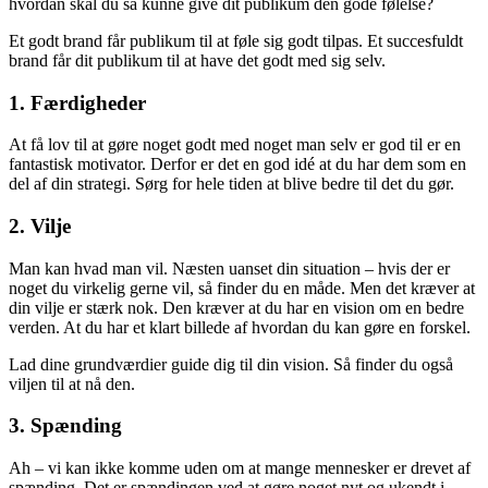
hvordan skal du så kunne give dit publikum den gode følelse?
Et godt brand får publikum til at føle sig godt tilpas. Et succesfuldt
brand får dit publikum til at have det godt med sig selv.
1. Færdigheder
At få lov til at gøre noget godt med noget man selv er god til er en
fantastisk motivator. Derfor er det en god idé at du har dem som en
del af din strategi. Sørg for hele tiden at blive bedre til det du gør.
2. Vilje
Man kan hvad man vil. Næsten uanset din situation – hvis der er
noget du virkelig gerne vil, så finder du en måde. Men det kræver at
din vilje er stærk nok. Den kræver at du har en vision om en bedre
verden. At du har et klart billede af hvordan du kan gøre en forskel.
Lad dine grundværdier guide dig til din vision. Så finder du også
viljen til at nå den.
3. Spænding
Ah – vi kan ikke komme uden om at mange mennesker er drevet af
spænding. Det er spændingen ved at gøre noget nyt og ukendt i