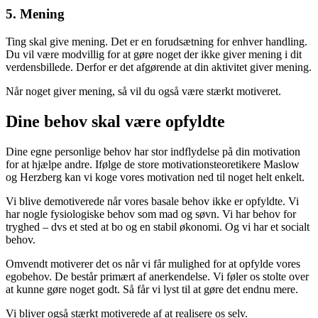
5. Mening
Ting skal give mening. Det er en forudsætning for enhver handling.
Du vil være modvillig for at gøre noget der ikke giver mening i dit
verdensbillede. Derfor er det afgørende at din aktivitet giver mening.
Når noget giver mening, så vil du også være stærkt motiveret.
Dine behov skal være opfyldte
Dine egne personlige behov har stor indflydelse på din motivation
for at hjælpe andre. Ifølge de store motivationsteoretikere Maslow
og Herzberg kan vi koge vores motivation ned til noget helt enkelt.
Vi blive demotiverede når vores basale behov ikke er opfyldte. Vi
har nogle fysiologiske behov som mad og søvn. Vi har behov for
tryghed – dvs et sted at bo og en stabil økonomi. Og vi har et socialt
behov.
Omvendt motiverer det os når vi får mulighed for at opfylde vores
egobehov. De består primært af anerkendelse. Vi føler os stolte over
at kunne gøre noget godt. Så får vi lyst til at gøre det endnu mere.
Vi bliver også stærkt motiverede af at realisere os selv.