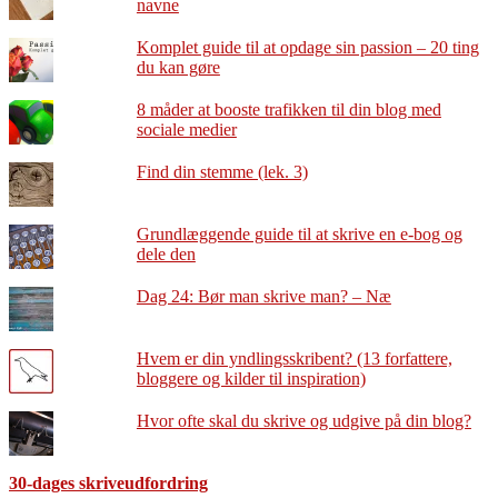
navne
Komplet guide til at opdage sin passion – 20 ting
du kan gøre
8 måder at booste trafikken til din blog med
sociale medier
Find din stemme (lek. 3)
Grundlæggende guide til at skrive en e-bog og
dele den
Dag 24: Bør man skrive man? – Næ
Hvem er din yndlingsskribent? (13 forfattere,
bloggere og kilder til inspiration)
Hvor ofte skal du skrive og udgive på din blog?
30-dages skriveudfordring