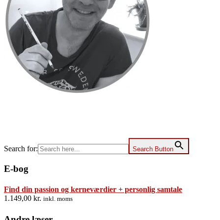
Search for:
Search Button
E-bog
Find din passion og kerneværdier + personlig samtale
1.149,00
kr.
inkl. moms
Andre læser…