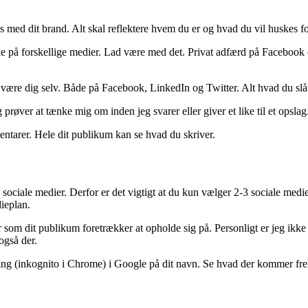
 med dit brand. Alt skal reflektere hvem du er og hvad du vil huskes fo
jde på forskellige medier. Lad være med det. Privat adfærd på Facebook
kal være dig selv. Både på Facebook, LinkedIn og Twitter. Alt hvad du sl
røver at tænke mig om inden jeg svarer eller giver et like til et opslag.
ntarer. Hele dit publikum kan se hvad du skriver.
ociale medier. Derfor er det vigtigt at du kun vælger 2-3 sociale medie
ieplan.
 som dit publikum foretrækker at opholde sig på. Personligt er jeg ikke
også der.
ing (inkognito i Chrome) i Google på dit navn. Se hvad der kommer frem 