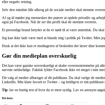
eller negativ retning.
Selv den mindste lille afkrog på de sociale medier skal stemme overens
Af og til møder jeg mennesker der prøver at opdele privatliv og arbe
også på Facebook. Når de ser din profil skal de stemme overens.
Et personligt brand betyder at du er nødt til at være autentisk. Du s
Jeg kan ikke lade være med at blande mig i politik på Twitter. Men jeg p
Husk at det ikke kun er modtageren af beskeden der læser dine komme
Gør din medieplan overskuelig
Det kan være ganske uoverskueligt at skabe overensstemmelse på alle s
nævnte rækkefølge. Faktisk fylder Facebook ikke ret meget i min med
Dit valg af medier afhænger af dit publikum. Du skal vælge de medier
LinkedIn. Min klare favorit er Twitter – og heldigvis er mit publikum 
Tip
: lav en hurtig test af hvor du er mest synlig. Lav en anonym søgn
Del dette: