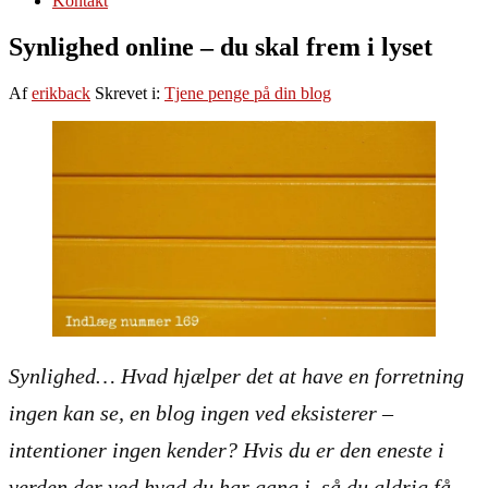
Kontakt
Synlighed online – du skal frem i lyset
Af
erikback
Skrevet i:
Tjene penge på din blog
Synlighed… Hvad hjælper det at have en forretning
ingen kan se, en blog ingen ved eksisterer –
intentioner ingen kender? Hvis du er den eneste i
verden der ved hvad du har gang i, så du aldrig få