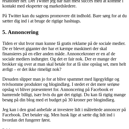
relationer her. Det Twitter jeg har haft mest succes med at komme i
kontakt med eksperter og markedsledere.
På Twitter kan du sagtens promovere dit indhold. Bare sørg for at du
sætter dig ind i at bruge de rigtige hashtags.
5. Annoncering
Tiden er slut hvor man kunne få gratis reklame på de sociale medier.
De er blevet giganter der har et kæmpe maskineri der skal
finansieres på en eller anden måde. Annoncekroner er en af de
sociale mediers indtægter. Og det er fair nok. Der er mange der
brokker sig over at man skal betale for at få sine opslag set, men helt
ærligt – er det ikke rimeligt nok?
Desuden slipper man jo for at blive spammet med ligegyldige og
tvivlsomme produkter og blogindlæg. I stedet er det mere seriøse
opslag vi bliver præsenteret for. Annoncering på Facebook er
hamrende billigt, især hvis du gør det rigtigt. Du kan få rigtig mange
besøg på din blog med et budget på 30 kroner per blogindlæg.
Jeg kan i den grad anbefale at investere lidt i målrettede annoncer på
Facebook. Det betaler sig. Men husk lige at sætte dig lidt ind i
hvordan det fungerer først.