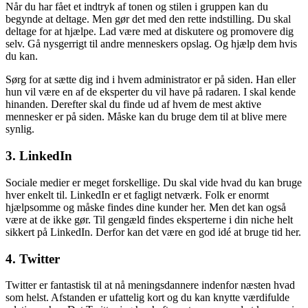
Når du har fået et indtryk af tonen og stilen i gruppen kan du
begynde at deltage. Men gør det med den rette indstilling. Du skal
deltage for at hjælpe. Lad være med at diskutere og promovere dig
selv. Gå nysgerrigt til andre menneskers opslag. Og hjælp dem hvis
du kan.
Sørg for at sætte dig ind i hvem administrator er på siden. Han eller
hun vil være en af de eksperter du vil have på radaren. I skal kende
hinanden. Derefter skal du finde ud af hvem de mest aktive
mennesker er på siden. Måske kan du bruge dem til at blive mere
synlig.
3. LinkedIn
Sociale medier er meget forskellige. Du skal vide hvad du kan bruge
hver enkelt til. LinkedIn er et fagligt netværk. Folk er enormt
hjælpsomme og måske findes dine kunder her. Men det kan også
være at de ikke gør. Til gengæld findes eksperterne i din niche helt
sikkert på LinkedIn. Derfor kan det være en god idé at bruge tid her.
4. Twitter
Twitter er fantastisk til at nå meningsdannere indenfor næsten hvad
som helst. Afstanden er ufattelig kort og du kan knytte værdifulde