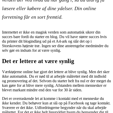
læsere eller købere af dine ydelser. Din online
forretning får en sort fremtid.
Internettet er ikke en magisk verden som automatisk sikrer din
succes bare fordi du starter en blog. Du vil have større succes hvis
du printer dit blogindlæg ud på et A4-ark og slår det op i
Storskovens højeste træ. Ingen ser dine anstrengelse medmindre du
selv gør en indsats for at være synlig.
Det er lettere at være synlig
Værktøjerne online har gjort det lettere at blive synlig. Men det sker
ikke automatisk. Du er nød til at arbejde målrettet med dit indhold
og promovering af det. Selvom du starter helt fra nul er der meget du
kan gøre for at blive mere synlig. Afstanden mellem mennesker er
blevet markant mindre end den var for 30 år siden.
Det er overraskende let at komme i kontakt med et menneske du
ikke kender. Du behøver kun at slå op på Facebook og tage kontakt.
Sværere er det ikke. Udfordringerne begynder når du skal arbejde
målrettet. For det er ikke helt ligegyldigt hvem du henvender dig til.