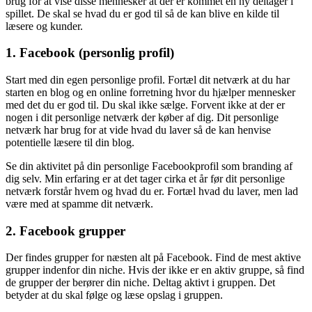
brug for at vise disse mennesker at der er kommet en ny deltager i
spillet. De skal se hvad du er god til så de kan blive en kilde til
læsere og kunder.
1. Facebook (personlig profil)
Start med din egen personlige profil. Fortæl dit netværk at du har
starten en blog og en online forretning hvor du hjælper mennesker
med det du er god til. Du skal ikke sælge. Forvent ikke at der er
nogen i dit personlige netværk der køber af dig. Dit personlige
netværk har brug for at vide hvad du laver så de kan henvise
potentielle læsere til din blog.
Se din aktivitet på din personlige Facebookprofil som branding af
dig selv. Min erfaring er at det tager cirka et år før dit personlige
netværk forstår hvem og hvad du er. Fortæl hvad du laver, men lad
være med at spamme dit netværk.
2. Facebook grupper
Der findes grupper for næsten alt på Facebook. Find de mest aktive
grupper indenfor din niche. Hvis der ikke er en aktiv gruppe, så find
de grupper der berører din niche. Deltag aktivt i gruppen. Det
betyder at du skal følge og læse opslag i gruppen.