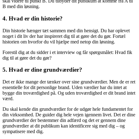
skal videre til punkt B. Du tilbyder dit publikum at komme fra A til
B med din løsning.
4. Hvad er din historie?
Din historie hænger tæt sammen med din hensigt. Du har oplevet
noget i dit liv der har inspireret dig til at gøre det du gør. Fortæl
historien om hvorfor du vil hjælpe med netop din løsning.
Forestil dig at du sidder i et interview og får spørgsmålet: Hvad fik
dig til at gøre det du gør?
5. Hvad er dine grundværdier?
Det er ikke mange der tænker over sine grundværdier. Men de er ret
essentielle for dit personlige brand. Uden værdier har du intet at
bygge din troværdighed på. Og uden troværdighed er dit brand intet
værd.
Du skal kende din grundværdier for de udgør hele fundamentet for
din virksomhed. De guider dig hele vejen igennem livet. Det er dine
grundværdier der bestemmer din adfærd og det er gennem dine
grundværdier at dit publikum kan identificere sig med dig – og
sympatisere med dig.