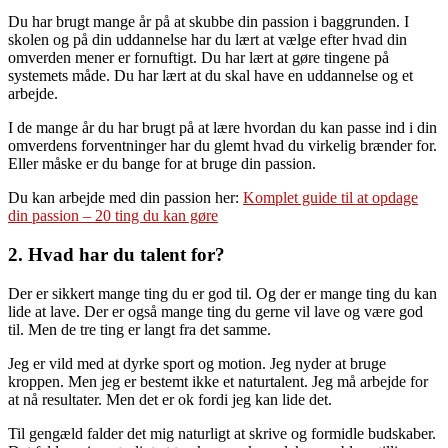
Du har brugt mange år på at skubbe din passion i baggrunden. I
skolen og på din uddannelse har du lært at vælge efter hvad din
omverden mener er fornuftigt. Du har lært at gøre tingene på
systemets måde. Du har lært at du skal have en uddannelse og et
arbejde.
I de mange år du har brugt på at lære hvordan du kan passe ind i din
omverdens forventninger har du glemt hvad du virkelig brænder for.
Eller måske er du bange for at bruge din passion.
Du kan arbejde med din passion her:
Komplet guide til at opdage
din passion – 20 ting du kan gøre
2. Hvad har du talent for?
Der er sikkert mange ting du er god til. Og der er mange ting du kan
lide at lave. Der er også mange ting du gerne vil lave og være god
til. Men de tre ting er langt fra det samme.
Jeg er vild med at dyrke sport og motion. Jeg nyder at bruge
kroppen. Men jeg er bestemt ikke et naturtalent. Jeg må arbejde for
at nå resultater. Men det er ok fordi jeg kan lide det.
Til gengæld falder det mig naturligt at skrive og formidle budskaber.