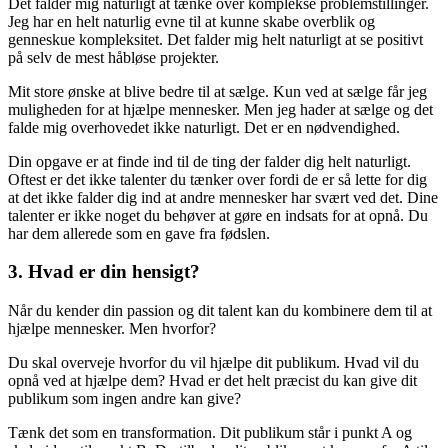
Det falder mig naturligt at tænke over komplekse problemstillinger.
Jeg har en helt naturlig evne til at kunne skabe overblik og
genneskue kompleksitet. Det falder mig helt naturligt at se positivt
på selv de mest håbløse projekter.
Mit store ønske at blive bedre til at sælge. Kun ved at sælge får jeg
muligheden for at hjælpe mennesker. Men jeg hader at sælge og det
falde mig overhovedet ikke naturligt. Det er en nødvendighed.
Din opgave er at finde ind til de ting der falder dig helt naturligt.
Oftest er det ikke talenter du tænker over fordi de er så lette for dig
at det ikke falder dig ind at andre mennesker har svært ved det. Dine
talenter er ikke noget du behøver at gøre en indsats for at opnå. Du
har dem allerede som en gave fra fødslen.
3. Hvad er din hensigt?
Når du kender din passion og dit talent kan du kombinere dem til at
hjælpe mennesker. Men hvorfor?
Du skal overveje hvorfor du vil hjælpe dit publikum. Hvad vil du
opnå ved at hjælpe dem? Hvad er det helt præcist du kan give dit
publikum som ingen andre kan give?
Tænk det som en transformation. Dit publikum står i punkt A og