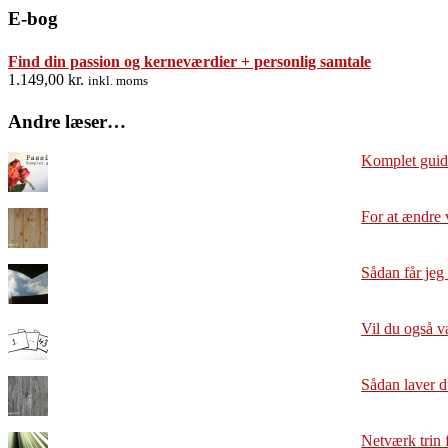
E-bog
Find din passion og kerneværdier + personlig samtale
1.149,00
kr.
inkl. moms
Andre læser…
Komplet guide
For at ændre 
Sådan får jeg 
Vil du også v
Sådan laver d
Netværk trin f