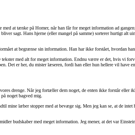
med at tænke på Homer, når han får for meget information ad gangen; der
iver sagt. Hans hjerne (eller mangel på samme) sorterer hurtigt alt uinteres
 formået at begrænse sin information. Han har ikke forstået, hvordan h
 tekster med alt for meget information. Endnu værre er det, hvis vi forv
pen. Det er her, du mister læseren, fordi han eller hun hellere vil have e
es drenge. Når jeg fortæller dem noget, de enten ikke forstår eller ikke h
r på noget bagved mig.
til mine læber stopper med at bevæge sig. Men jeg kan se, at de intet ha
ormidler budskaber med meget information. Jeg mener, at det var Einstein