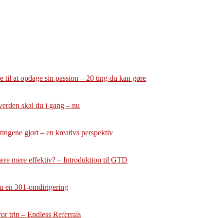
 til at opdage sin passion – 20 ting du kan gøre
verden skal du i gang – nu
tingene gjort – en kreativs perspektiv
ære mere effektiv? – Introduktion til GTD
u en 301-omdirigering
or trin – Endless Referrals