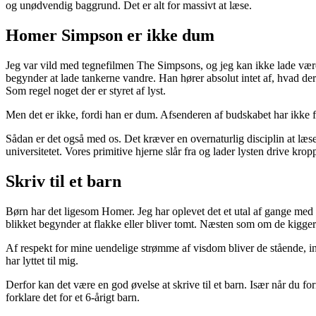
og unødvendig baggrund. Det er alt for massivt at læse.
Homer Simpson er ikke dum
Jeg var vild med tegnefilmen The Simpsons, og jeg kan ikke lade være 
begynder at lade tankerne vandre. Han hører absolut intet af, hvad der bl
Som regel noget der er styret af lyst.
Men det er ikke, fordi han er dum. Afsenderen af budskabet har ikke
Sådan er det også med os. Det kræver en overnaturlig disciplin at læse
universitetet. Vores primitive hjerne slår fra og lader lysten drive krop
Skriv til et barn
Børn har det ligesom Homer. Jeg har oplevet det et utal af gange med vor
blikket begynder at flakke eller bliver tomt. Næsten som om de kigge
Af respekt for mine uendelige strømme af visdom bliver de stående, ind
har lyttet til mig.
Derfor kan det være en god øvelse at skrive til et barn. Især når du f
forklare det for et 6-årigt barn.