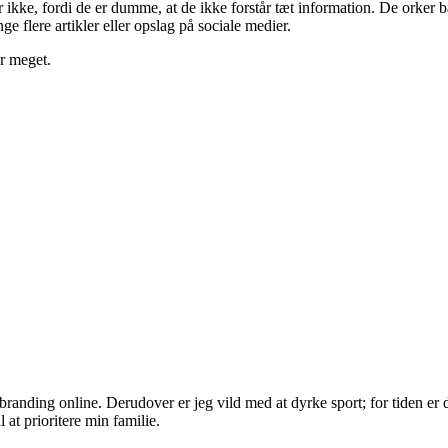
kke, fordi de er dumme, at de ikke forstår tæt information. De orker ba
nge flere artikler eller opslag på sociale medier.
or meget.
randing online. Derudover er jeg vild med at dyrke sport; for tiden er d
 at prioritere min familie.