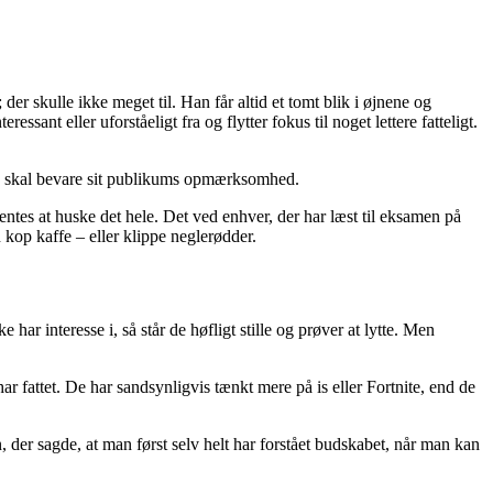
 skulle ikke meget til. Han får altid et tomt blik i øjnene og
sant eller uforståeligt fra og flytter fokus til noget lettere fatteligt.
an skal bevare sit publikums opmærksomhed.
entes at huske det hele. Det ved enhver, der har læst til eksamen på
n kop kaffe – eller klippe neglerødder.
ar interesse i, så står de høfligt stille og prøver at lytte. Men
r fattet. De har sandsynligvis tænkt mere på is eller Fortnite, end de
, der sagde, at man først selv helt har forstået budskabet, når man kan