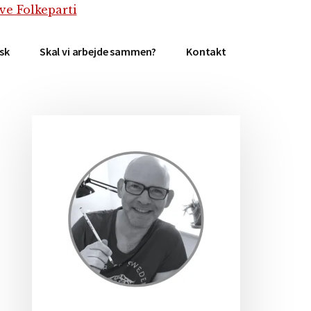
isk
Skal vi arbejde sammen?
Kontakt
Primær
Sidebar