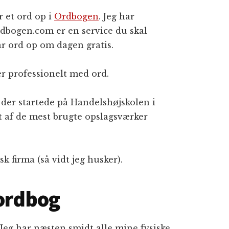
r et ord op i
Ordbogen
. Jeg har
Ordbogen.com er en service du skal
par ord op om dagen gratis.
er professionelt med ord.
 der startede på Handelshøjskolen i
et af de mest brugte opslagsværker
 firma (så vidt jeg husker).
 ordbog
 Jeg har næsten smidt alle mine fysiske