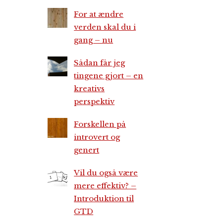
For at ændre
verden skal du i
gang – nu
Sådan får jeg
tingene gjort – en
kreativs
perspektiv
Forskellen på
introvert og
genert
Vil du også være
mere effektiv? –
Introduktion til
GTD