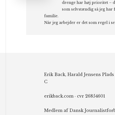
drenge har høj prioritet – d
som selvstændig så jeg har f
familie.
Når jeg arbejder er det som regel i s
Footer
Erik Back, Harald Jensens Plads
C
erikback.com · cvr 26854601
Medlem af Dansk Journalistfor