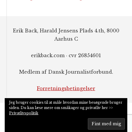
Footer
Erik Back, Harald Jensens Plads 4.th, 8000
Aarhus C
erikback.com · cvr 26854601
Medlem af Dansk Journalistforbund.
Forretningsbetingelser
Jeg bruger cookies til at måle hvordan mine besøgende bruger
siden. Du kan læse mere om småkager og privatliv her >>
Privatlivspolitik
COPYRIGHT © 2026