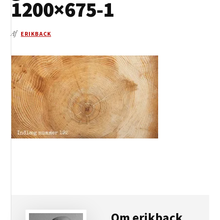
1200×675-1
Af
ERIKBACK
Om
erikback