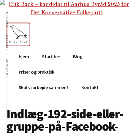
Additional
Skip
Gå
Skip
til
direkte
to
menu
LINKEDIN
indhold
til
footer
primær
sidebar
TWITTER
Erik
Tekstforfatter,
Hjem
Start her
Blog
Back
content
FACEBOOK
creation,
Priser og praktisk
blog,
e-
Skal vi arbejde sammen?
Kontakt
mail,
sociale
Indlæg-192-side-eller-
medier
gruppe-på-Facebook-