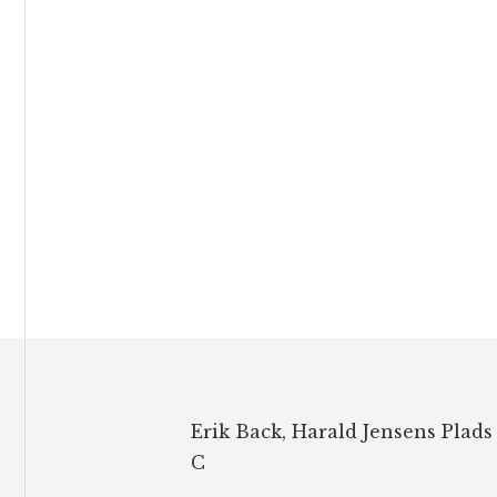
Footer
Erik Back, Harald Jensens Plads
C