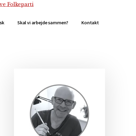
isk
Skal vi arbejde sammen?
Kontakt
Primær
Sidebar