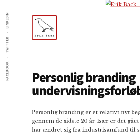
Additional
Skip
Gå
Skip
til
direkte
to
LINKEDIN
menu
indhold
til
footer
primær
sidebar
TWITTER
Erik
Tekstforfatter,
Back
content
creation,
FACEBOOK
Personlig branding
blog,
e-
undervisningsforlø
mail,
sociale
medier
Personlig branding er et relativt nyt b
gennem de sidste 20 år. Især er det gået
har ændret sig fra industrisamfund til 