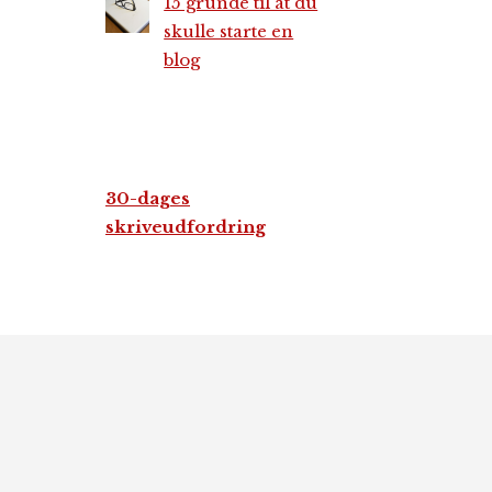
15 grunde til at du
skulle starte en
blog
30-dages
skriveudfordring