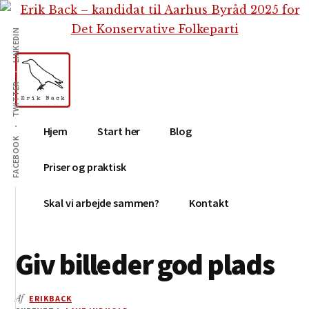
Additional
Skip
Gå
Skip
til
direkte
to
menu
LINKEDIN
indhold
til
footer
primær
sidebar
TWITTER
Erik
Tekstforfatter,
Hjem
Start her
Blog
Back
content
FACEBOOK
creation,
Priser og praktisk
blog,
e-
Skal vi arbejde sammen?
Kontakt
mail,
sociale
Giv billeder god plads
medier
Af
ERIKBACK