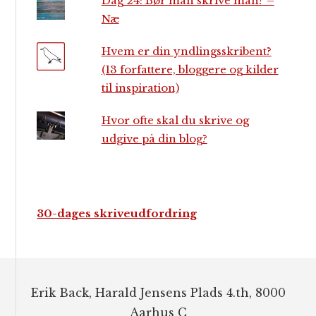
Dag 24: Bør man skrive man? –
Næ
Hvem er din yndlingsskribent?
(13 forfattere, bloggere og kilder
til inspiration)
Hvor ofte skal du skrive og
udgive på din blog?
30-dages skriveudfordring
Footer
Erik Back, Harald Jensens Plads 4.th, 8000
Aarhus C