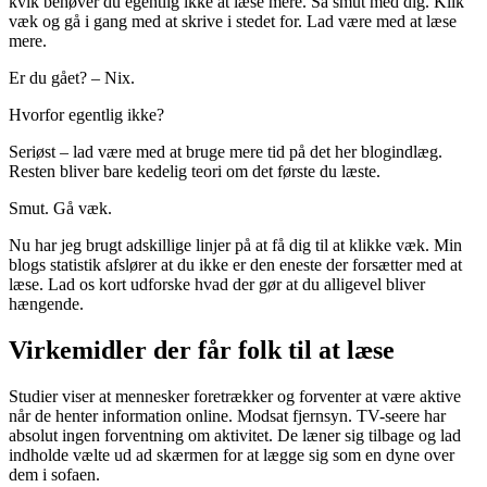
kvik behøver du egentlig ikke at læse mere. Så smut med dig. Klik
væk og gå i gang med at skrive i stedet for. Lad være med at læse
mere.
Er du gået? – Nix.
Hvorfor egentlig ikke?
Seriøst – lad være med at bruge mere tid på det her blogindlæg.
Resten bliver bare kedelig teori om det første du læste.
Smut. Gå væk.
Nu har jeg brugt adskillige linjer på at få dig til at klikke væk. Min
blogs statistik afslører at du ikke er den eneste der forsætter med at
læse. Lad os kort udforske hvad der gør at du alligevel bliver
hængende.
Virkemidler der får folk til at læse
Studier viser at mennesker foretrækker og forventer at være aktive
når de henter information online. Modsat fjernsyn. TV-seere har
absolut ingen forventning om aktivitet. De læner sig tilbage og lad
indholde vælte ud ad skærmen for at lægge sig som en dyne over
dem i sofaen.