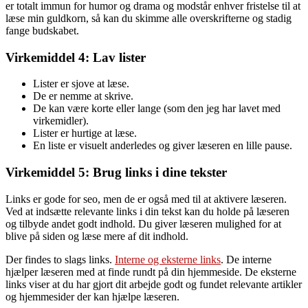
er totalt immun for humor og drama og modstår enhver fristelse til at
læse min guldkorn, så kan du skimme alle overskrifterne og stadig
fange budskabet.
Virkemiddel 4: Lav lister
Lister er sjove at læse.
De er nemme at skrive.
De kan være korte eller lange (som den jeg har lavet med
virkemidler).
Lister er hurtige at læse.
En liste er visuelt anderledes og giver læseren en lille pause.
Virkemiddel 5: Brug links i dine tekster
Links er gode for seo, men de er også med til at aktivere læseren.
Ved at indsætte relevante links i din tekst kan du holde på læseren
og tilbyde andet godt indhold. Du giver læseren mulighed for at
blive på siden og læse mere af dit indhold.
Der findes to slags links.
Interne og eksterne links
. De interne
hjælper læseren med at finde rundt på din hjemmeside. De eksterne
links viser at du har gjort dit arbejde godt og fundet relevante artikler
og hjemmesider der kan hjælpe læseren.