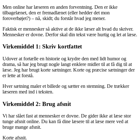
Men online har læseren en anden forventning. Den er ikke
tilbagelænet, den er fremadlænet (eller hedder det mon
foroverbøjet?) – nå, skidt; du forstår hvad jeg mener.
Faktisk er mennesker så aktive at de ikke læser alt hvad du skriver.
Mennesker er dovne. Derfor skal din tekst være hurtig og let at læse.
Virkemiddel 1: Skriv kortfattet
Udover at fortælle en historie og krydre den med lidt humor og
drama, så har jeg brugt nogle langt enklere midler til at få dig til at
læse. Jeg har brugt korte sætninger. Korte og præcise sætninger der
er lette at forstå.
Hver sætning maler et billede og sætter en stemning. De trækker
læseren med ind i teksten.
Virkemiddel 2: Brug afsnit
Vi har slået fast at mennesker er dovne. De gider ikke at læse stor
tunge afsnit online. Du kan få dine læsere til at læse mere ved at
bruge mange afsnit.
Korte afsnit.