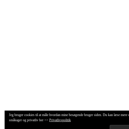
Jeg bruger cookies til at måle hvordan mine besøgende bruger siden. Du kan læse mere
småkager og privatliv her >>
Privatlivspolitik