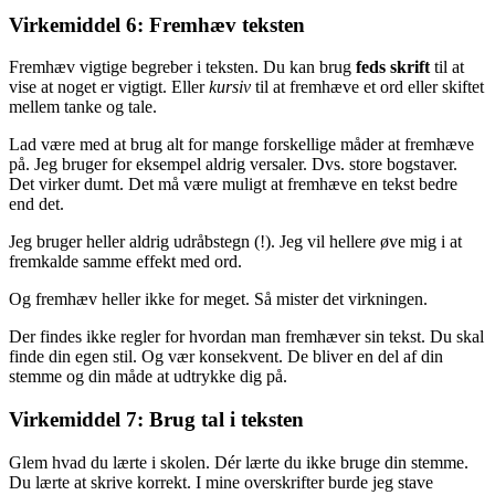
Virkemiddel 6: Fremhæv teksten
Fremhæv vigtige begreber i teksten. Du kan brug
feds skrift
til at
vise at noget er vigtigt. Eller
kursiv
til at fremhæve et ord eller skiftet
mellem tanke og tale.
Lad være med at brug alt for mange forskellige måder at fremhæve
på. Jeg bruger for eksempel aldrig versaler. Dvs. store bogstaver.
Det virker dumt. Det må være muligt at fremhæve en tekst bedre
end det.
Jeg bruger heller aldrig udråbstegn (!). Jeg vil hellere øve mig i at
fremkalde samme effekt med ord.
Og fremhæv heller ikke for meget. Så mister det virkningen.
Der findes ikke regler for hvordan man fremhæver sin tekst. Du skal
finde din egen stil. Og vær konsekvent. De bliver en del af din
stemme og din måde at udtrykke dig på.
Virkemiddel 7: Brug tal i teksten
Glem hvad du lærte i skolen. Dér lærte du ikke bruge din stemme.
Du lærte at skrive korrekt. I mine overskrifter burde jeg stave