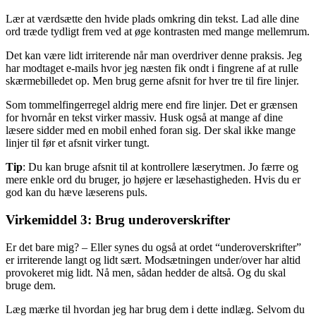
Lær at værdsætte den hvide plads omkring din tekst. Lad alle dine
ord træde tydligt frem ved at øge kontrasten med mange mellemrum.
Det kan være lidt irriterende når man overdriver denne praksis. Jeg
har modtaget e-mails hvor jeg næsten fik ondt i fingrene af at rulle
skærmebilledet op. Men brug gerne afsnit for hver tre til fire linjer.
Som tommelfingerregel aldrig mere end fire linjer. Det er grænsen
for hvornår en tekst virker massiv. Husk også at mange af dine
læsere sidder med en mobil enhed foran sig. Der skal ikke mange
linjer til før et afsnit virker tungt.
Tip
: Du kan bruge afsnit til at kontrollere læserytmen. Jo færre og
mere enkle ord du bruger, jo højere er læsehastigheden. Hvis du er
god kan du hæve læserens puls.
Virkemiddel 3: Brug underoverskrifter
Er det bare mig? – Eller synes du også at ordet “underoverskrifter”
er irriterende langt og lidt sært. Modsætningen under/over har altid
provokeret mig lidt. Nå men, sådan hedder de altså. Og du skal
bruge dem.
Læg mærke til hvordan jeg har brug dem i dette indlæg. Selvom du