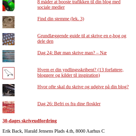
8 måder at booste trafikken til din blog med
sociale medier
Find din stemme (lek. 3)
Grundlæggende guide til at skrive en e-bog og
dele den
Dag 24: Bør man skrive man? – Næ
Hvem er din yndlingsskribent? (13 forfattere,
bloggere og kilder til inspiration)
Hvor ofte skal du skrive og udgive på din blog?
Dag 26: Befri os fra dine floskler
30-dages skriveudfordring
Footer
Erik Back, Harald Jensens Plads 4.th, 8000 Aarhus C