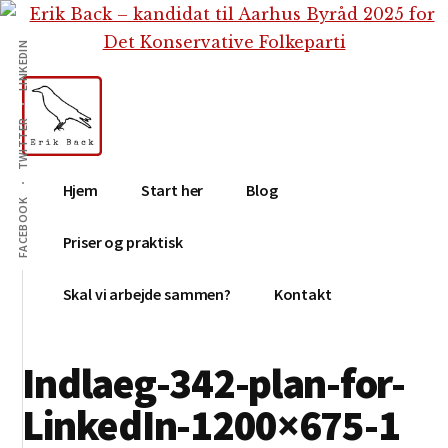
Additional
Skip
Gå
Skip
til
direkte
to
menu
LINKEDIN
indhold
til
footer
primær
sidebar
TWITTER
Erik
Tekstforfatter,
Hjem
Start her
Blog
Back
content
FACEBOOK
creation,
Priser og praktisk
blog,
e-
Skal vi arbejde sammen?
Kontakt
mail,
sociale
Indlaeg-342-plan-for-
medier
LinkedIn-1200×675-1