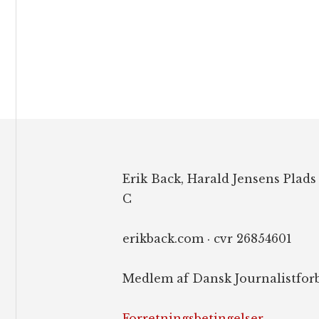
Footer
Erik Back, Harald Jensens Plads
C
erikback.com · cvr 26854601
Medlem af Dansk Journalistfor
Forretningsbetingelser