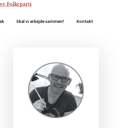
isk
Skal vi arbejde sammen?
Kontakt
Primær
Sidebar