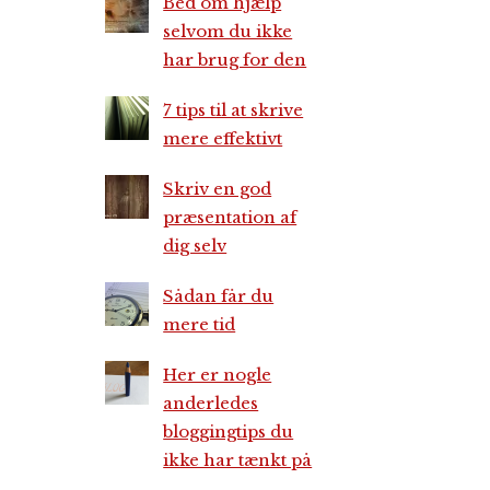
Bed om hjælp
selvom du ikke
har brug for den
7 tips til at skrive
mere effektivt
Skriv en god
præsentation af
dig selv
Sådan får du
mere tid
Her er nogle
anderledes
bloggingtips du
ikke har tænkt på