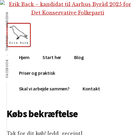
Additional
Skip
Gå
Skip
til
direkte
to
menu
LINKEDIN
indhold
til
footer
primær
sidebar
TWITTER
Erik
Tekstforfatter,
Hjem
Start her
Blog
Back
content
FACEBOOK
creation,
Priser og praktisk
blog,
e-
Skal vi arbejde sammen?
Kontakt
mail,
sociale
Købs bekræftelse
medier
Tak for dit køb! [edd_receipt]