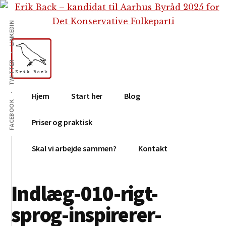
Additional
Skip
Gå
Skip
til
direkte
to
menu
LINKEDIN
indhold
til
footer
primær
sidebar
TWITTER
Erik
Tekstforfatter,
Hjem
Start her
Blog
Back
content
FACEBOOK
creation,
Priser og praktisk
blog,
e-
Skal vi arbejde sammen?
Kontakt
mail,
sociale
Indlæg-010-rigt-
medier
sprog-inspirerer-