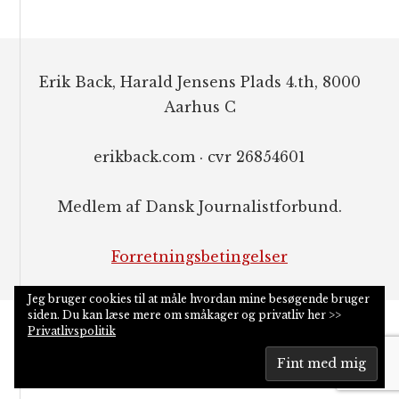
Footer
Erik Back, Harald Jensens Plads 4.th, 8000
Aarhus C
erikback.com · cvr 26854601
Medlem af Dansk Journalistforbund.
Forretningsbetingelser
Jeg bruger cookies til at måle hvordan mine besøgende bruger
siden. Du kan læse mere om småkager og privatliv her >>
Privatlivspolitik
COPYRIGHT © 2026