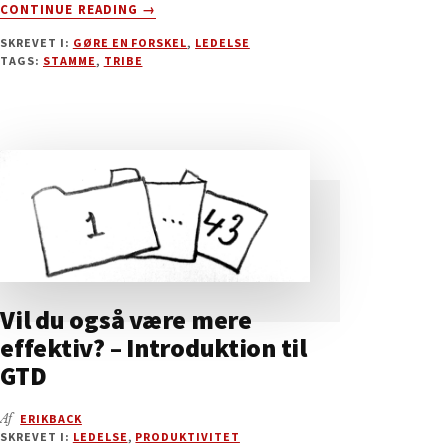
OM
CONTINUE READING
→
GUIDE
SKREVET I:
GØRE EN FORSKEL
,
LEDELSE
TIL
TAGS:
STAMME
,
TRIBE
AT
SAMLE
EN
STAMME
(TRIBE)
Vil du også være mere
effektiv? – Introduktion til
GTD
Af
ERIKBACK
SKREVET I:
LEDELSE
,
PRODUKTIVITET