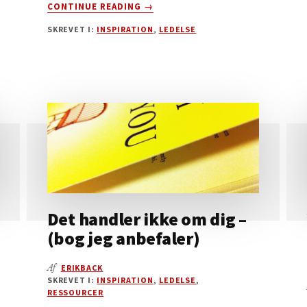
OM
CONTINUE READING
→
DU
SKREVET I:
INSPIRATION
,
LEDELSE
HAR
BRUG
FOR
EN
STAMME
AT
HJÆLPE
Det handler ikke om dig –
(bog jeg anbefaler)
Af
ERIKBACK
SKREVET I:
INSPIRATION
,
LEDELSE
,
RESSOURCER