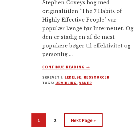
Stephen Coveys bog med
originaltitlen "The 7 Habits of
Highly Effective People" var
populær længe før Internettet. Og
den er stadig en af de mest
populære bøger til effektivitet og
personlig …
OM
CONTINUE READING
→
7
SKREVET I:
LEDELSE
,
RESSOURCER
GODE
TAGS:
UDVIKLING
,
VANER
VANER
–
PERSONLIGT
LEDERSKAB
OG
Side
Side
Go
LIVSKRAFT
1
2
Next Page »
to