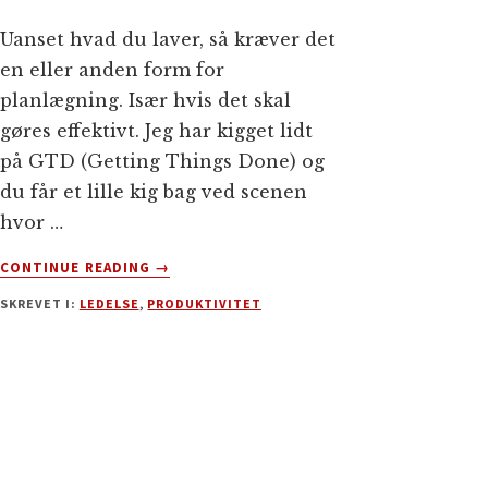
Uanset hvad du laver, så kræver det
en eller anden form for
planlægning. Især hvis det skal
gøres effektivt. Jeg har kigget lidt
på GTD (Getting Things Done) og
du får et lille kig bag ved scenen
hvor …
OM
CONTINUE READING
→
VIL
SKREVET I:
LEDELSE
,
PRODUKTIVITET
DU
OGSÅ
VÆRE
MERE
EFFEKTIV?
–
INTRODUKTION
TIL