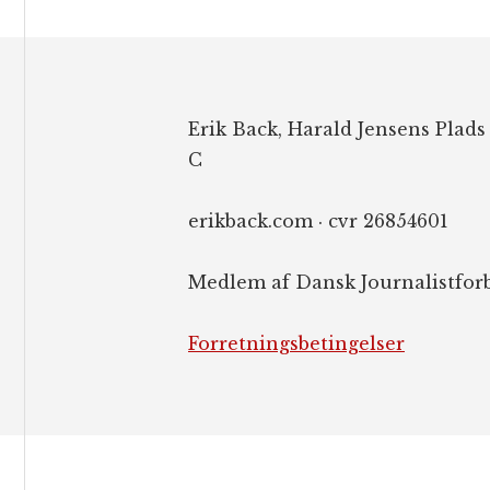
Footer
Erik Back, Harald Jensens Plads
C
erikback.com · cvr 26854601
Medlem af Dansk Journalistfor
Forretningsbetingelser