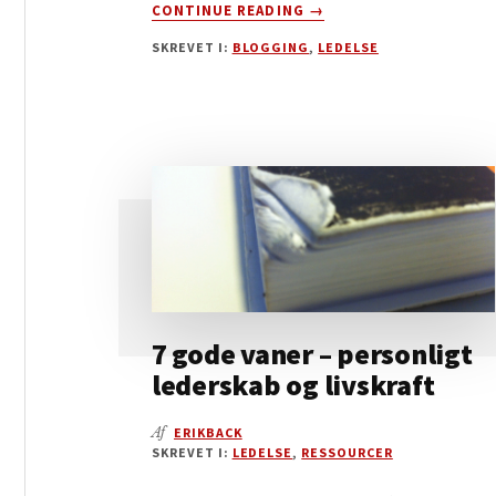
OM
CONTINUE READING
→
3
SKREVET I:
BLOGGING
,
LEDELSE
FASER
I
AT
SAMLE
EN
SUVERÆN
STAMME
7 gode vaner – personligt
lederskab og livskraft
Af
ERIKBACK
SKREVET I:
LEDELSE
,
RESSOURCER