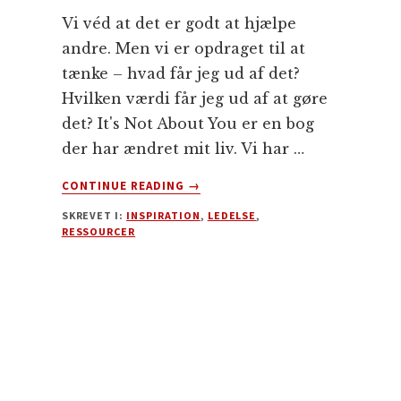
Vi véd at det er godt at hjælpe
andre. Men vi er opdraget til at
tænke – hvad får jeg ud af det?
Hvilken værdi får jeg ud af at gøre
det? It's Not About You er en bog
der har ændret mit liv. Vi har …
OM
CONTINUE READING
→
DET
SKREVET I:
INSPIRATION
,
LEDELSE
,
HANDLER
RESSOURCER
IKKE
OM
DIG
–
(BOG
JEG
ANBEFALER)