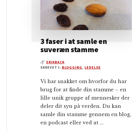
3 faser i at samle en
suveræn stamme
Af
ERIKBACK
SKREVET I:
BLOGGING
,
LEDELSE
Vi har snakket om hvorfor du har
brug for at finde din stamme – en
lille unik gruppe af mennesker der
deler dit syn på verden. Du kan
samle din stamme gennem en blog,
en podcast eller ved at …