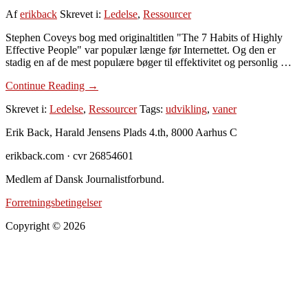
Af
erikback
Skrevet i:
Ledelse
,
Ressourcer
Stephen Coveys bog med originaltitlen "The 7 Habits of Highly
Effective People" var populær længe før Internettet. Og den er
stadig en af de mest populære bøger til effektivitet og personlig …
om
Continue Reading
→
7
Skrevet i:
Ledelse
,
Ressourcer
Tags:
udvikling
,
vaner
gode
vaner
Footer
Erik Back, Harald Jensens Plads 4.th, 8000 Aarhus C
–
personligt
erikback.com · cvr 26854601
lederskab
og
Medlem af Dansk Journalistforbund.
livskraft
Forretningsbetingelser
Copyright © 2026