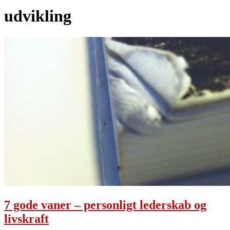
udvikling
7 gode vaner – personligt lederskab og
livskraft