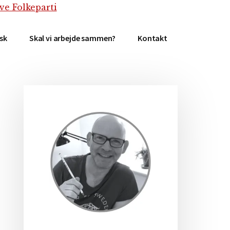
isk
Skal vi arbejde sammen?
Kontakt
Primær
Sidebar