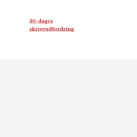
30-dages
skriveudfordring