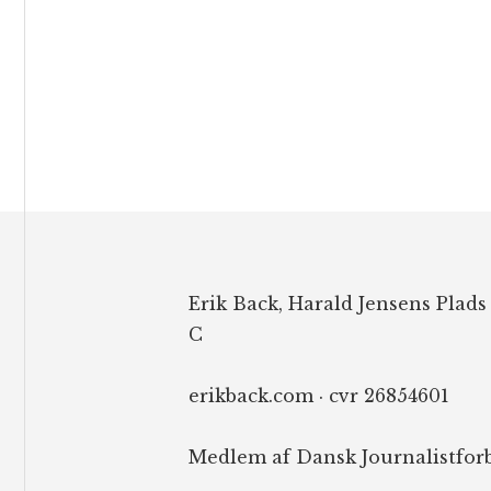
Footer
Erik Back, Harald Jensens Plads
C
erikback.com · cvr 26854601
Medlem af Dansk Journalistfor