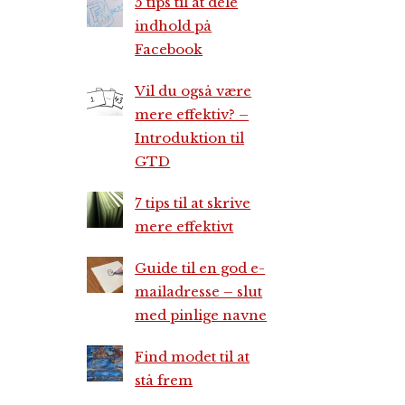
5 tips til at dele
indhold på
Facebook
Vil du også være
mere effektiv? –
Introduktion til
GTD
7 tips til at skrive
mere effektivt
Guide til en god e-
mailadresse – slut
med pinlige navne
Find modet til at
stå frem