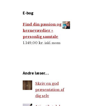
E-bog
Find din passion og
kerneværdier +
personlig samtale
1.149,00
kr.
inkl. moms
Andre læser…
Skriv en god
præsentation af
dig selv