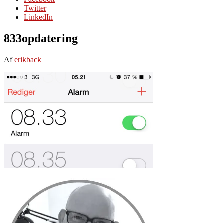
Twitter
LinkedIn
833opdatering
Af
erikback
Primær
Sidebar