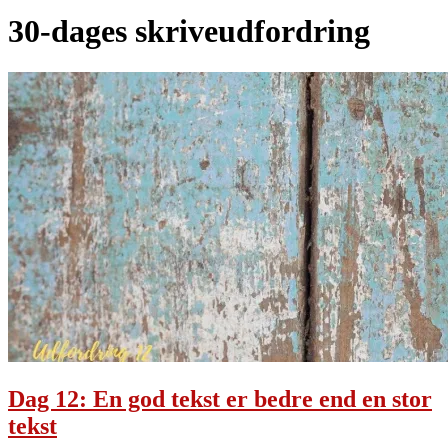
30-dages skriveudfordring
Dag 12: En god tekst er bedre end en stor
tekst