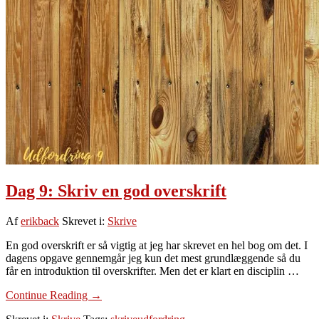
det
er
nemt
Dag 9: Skriv en god overskrift
Af
erikback
Skrevet i:
Skrive
En god overskrift er så vigtig at jeg har skrevet en hel bog om det. I
dagens opgave gennemgår jeg kun det mest grundlæggende så du
får en introduktion til overskrifter. Men det er klart en disciplin …
om
Continue Reading
→
Dag