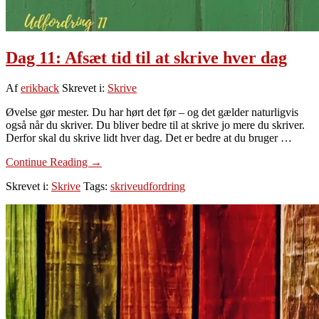
Dag 11: Afsæt tid til at skrive hver dag
Af
erikback
Skrevet i:
Skrive
Øvelse gør mester. Du har hørt det før – og det gælder naturligvis
også når du skriver. Du bliver bedre til at skrive jo mere du skriver.
Derfor skal du skrive lidt hver dag. Det er bedre at du bruger …
om
Continue Reading
→
Dag
Skrevet i:
Skrive
Tags:
skriveudfordring
11:
Afsæt
tid
til
at
skrive
hver
dag