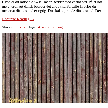
Hvad er dit rationale? – Ja, sådan hedder med et fint ord. På et lidt
mere jordnært dansk betyder det at du skal fortælle hvorfor du
mener at din påstand er rigtig. Du skal begrunde din påstand. Der …
om
Continue Reading
→
Dag
Skrevet i:
Skrive
Tags:
skriveudfordring
8:
Fortæl
historien
bag
din
påstand
(dit
rationale)