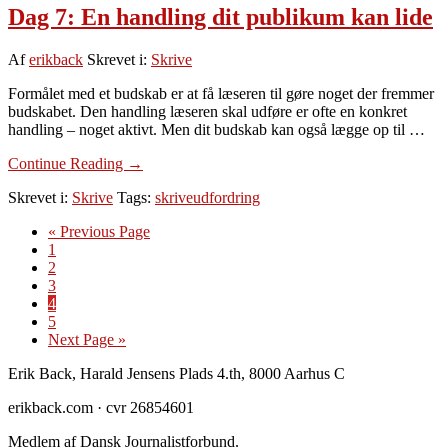
Dag 7: En handling dit publikum kan lide
Af
erikback
Skrevet i:
Skrive
Formålet med et budskab er at få læseren til gøre noget der fremmer
budskabet. Den handling læseren skal udføre er ofte en konkret
handling – noget aktivt. Men dit budskab kan også lægge op til …
om
Continue Reading
→
Dag
Skrevet i:
Skrive
Tags:
skriveudfordring
7:
En
Go
«
Previous Page
handling
Side
to
1
dit
Side
2
publikum
Side
3
kan
Side
4
lide
Side
5
Go
Next Page »
to
Footer
Erik Back, Harald Jensens Plads 4.th, 8000 Aarhus C
erikback.com · cvr 26854601
Medlem af Dansk Journalistforbund.