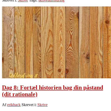
Skrevet i:
Skrive
Tags:
skriveudfordring
9:
Skriv
en
god
overskrift
Dag 8: Fortæl historien bag din påstand
(dit rationale)
Af
erikback
Skrevet i:
Skrive