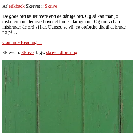
Af
erikback
Skrevet i:
Skrive
De gode ord tæller mere end de dårlige ord. Og så kan man jo
diskutere om der overhovedet findes dårlige ord. Og om vi bare
misbruger de ord vi har. Uanset, så vil jeg opfordre dig til at bruge
tid på …
om
Continue Reading
→
Dag
Skrevet i:
Skrive
Tags:
skriveudfordring
12:
En
god
tekst
er
bedre
end
en
stor
tekst