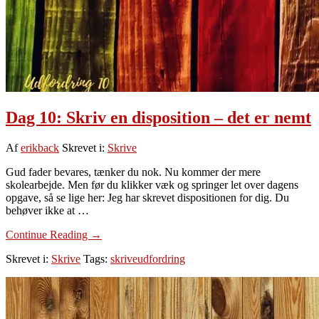
Dag 10: Skriv en disposition – det er nemt
Af
erikback
Skrevet i:
Skrive
Gud fader bevares, tænker du nok. Nu kommer der mere
skolearbejde. Men før du klikker væk og springer let over dagens
opgave, så se lige her: Jeg har skrevet dispositionen for dig. Du
behøver ikke at …
om
Continue Reading
→
Dag
Skrevet i:
Skrive
Tags:
skriveudfordring
10:
Skriv
en
disposition
–