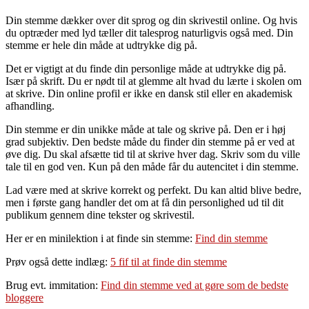
Din stemme dækker over dit sprog og din skrivestil online. Og hvis
du optræder med lyd tæller dit talesprog naturligvis også med. Din
stemme er hele din måde at udtrykke dig på.
Det er vigtigt at du finde din personlige måde at udtrykke dig på.
Især på skrift. Du er nødt til at glemme alt hvad du lærte i skolen om
at skrive. Din online profil er ikke en dansk stil eller en akademisk
afhandling.
Din stemme er din unikke måde at tale og skrive på. Den er i høj
grad subjektiv. Den bedste måde du finder din stemme på er ved at
øve dig. Du skal afsætte tid til at skrive hver dag. Skriv som du ville
tale til en god ven. Kun på den måde får du autencitet i din stemme.
Lad være med at skrive korrekt og perfekt. Du kan altid blive bedre,
men i første gang handler det om at få din personlighed ud til dit
publikum gennem dine tekster og skrivestil.
Her er en minilektion i at finde sin stemme:
Find din stemme
Prøv også dette indlæg:
5 fif til at finde din stemme
Brug evt. immitation:
Find din stemme ved at gøre som de bedste
bloggere