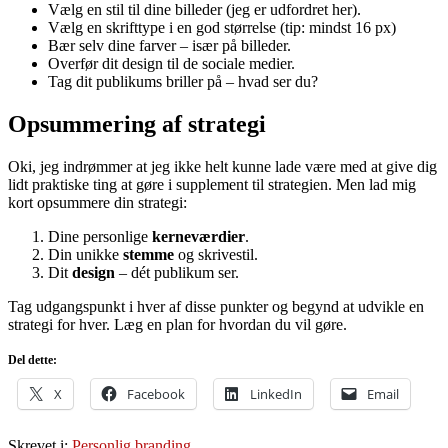
Vælg en stil til dine billeder (jeg er udfordret her).
Vælg en skrifttype i en god størrelse (tip: mindst 16 px)
Bær selv dine farver – især på billeder.
Overfør dit design til de sociale medier.
Tag dit publikums briller på – hvad ser du?
Opsummering af strategi
Oki, jeg indrømmer at jeg ikke helt kunne lade være med at give dig
lidt praktiske ting at gøre i supplement til strategien. Men lad mig
kort opsummere din strategi:
Dine personlige
kerneværdier
.
Din unikke
stemme
og skrivestil.
Dit
design
– dét publikum ser.
Tag udgangspunkt i hver af disse punkter og begynd at udvikle en
strategi for hver. Læg en plan for hvordan du vil gøre.
Del dette:
X
Facebook
LinkedIn
Email
Skrevet i:
Personlig branding