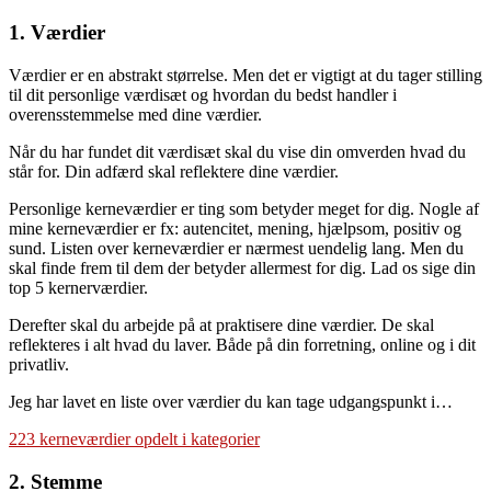
1. Værdier
Værdier er en abstrakt størrelse. Men det er vigtigt at du tager stilling
til dit personlige værdisæt og hvordan du bedst handler i
overensstemmelse med dine værdier.
Når du har fundet dit værdisæt skal du vise din omverden hvad du
står for. Din adfærd skal reflektere dine værdier.
Personlige kerneværdier er ting som betyder meget for dig. Nogle af
mine kerneværdier er fx: autencitet, mening, hjælpsom, positiv og
sund. Listen over kerneværdier er nærmest uendelig lang. Men du
skal finde frem til dem der betyder allermest for dig. Lad os sige din
top 5 kernerværdier.
Derefter skal du arbejde på at praktisere dine værdier. De skal
reflekteres i alt hvad du laver. Både på din forretning, online og i dit
privatliv.
Jeg har lavet en liste over værdier du kan tage udgangspunkt i…
223 kerneværdier opdelt i kategorier
2. Stemme