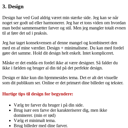
3. Design
Design har ved Gud aldrig været min stærke side. Jeg kan se når
noget ser godt ud eller harmonerer. Jeg har et tons viden om hvordan
man bedst sammensætter farver og stil. Men jeg mangler totalt evnen
til at føre det ud i praksis.
Jeg har taget konsekvensen af denne mangel og kombineret den
med en af mine værdier. Design + minimalisme. Du kan med fordel
gøre det samme. Hold dit design helt enkelt. Intet kompliceret.
Måske er det endda en fordel ikke at være designer. Så falder du
ikke i fælden og bruger al din tid på det perfekte design.
Design er ikke kun din hjemmesides tema. Det er alt det visuelle
som dit publikum ser. Online er det primært dine billeder og tekster.
Hurtige tips til design for begyndere:
Vælg tre farver du bruger i på din side.
Brug især een farve der karakteriserer dig, men ikke
dominerer. (min er rød)
Vælg et minimalt tema.
Brug billeder med dine farver.