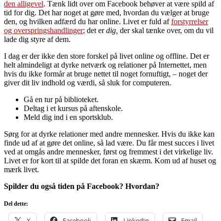
den alligevel
. Tænk lidt over om Facebook behøver at være spild af
tid for dig. Det har noget at gøre med, hvordan du vælger at bruge
den, og hvilken adfærd du har online. Livet er fuld af
forstyrrelser
og overspringshandlinger
; det er
dig,
der skal tænke over, om du vil
lade dig styre af dem.
I dag er der ikke den store forskel på livet online og offline. Det er
helt almindeligt at dyrke netværk og relationer på Internettet, men
hvis du ikke formår at bruge nettet til noget fornuftigt, – noget der
giver dit liv indhold og værdi, så sluk for computeren.
Gå en tur på biblioteket.
Deltag i et kursus på aftenskole.
Meld dig ind i en sportsklub.
Sørg for at dyrke relationer med andre mennesker. Hvis du ikke kan
finde ud af at gøre det online, så lad være. Du får mest succes i livet
ved at omgås andre mennesker, først og fremmest i det virkelige liv.
Livet er for kort til at spilde det foran en skærm. Kom ud af huset og
mærk livet.
Spilder du også tiden på Facebook? Hvordan?
Del dette:
X
Facebook
LinkedIn
Email