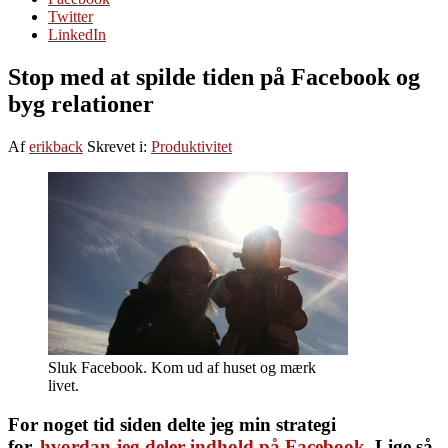
Twitter
LinkedIn
Stop med at spilde tiden på Facebook og
byg relationer
Af
erikback
Skrevet i:
Produktivitet
Sluk Facebook. Kom ud af huset og mærk
livet.
For noget tid siden delte jeg min strategi
for,
hvordan jeg deler indhold på Facebook
. Lige så