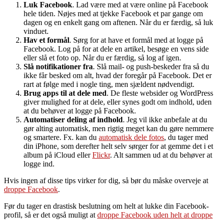
Luk Facebook
. Lad være med at være online på Facebook
hele tiden. Nøjes med at tjekke Facebook et par gange om
dagen og en enkelt gang om aftenen. Når du er færdig, så luk
vinduet.
Hav et formål
. Sørg for at have et formål med at logge på
Facebook. Log på for at dele en artikel, besøge en vens side
eller slå et foto op. Når du er færdig, så log af igen.
Slå notifikationer fra
. Slå mail- og push-beskeder fra så du
ikke får besked om alt, hvad der foregår på Facebook. Det er
rart at følge med i nogle ting, men sjældent nødvendigt.
Brug apps til at dele med
. De fleste websider og WordPress
giver mulighed for at dele, eller synes godt om indhold, uden
at du behøver at logge på Facebook.
Automatiser deling af indhold
. Jeg vil ikke anbefale at du
gør alting automatisk, men rigtig meget kan du gøre nemmere
og smartere. Fx. kan du
automatisk dele fotos
, du tager med
din iPhone, som derefter helt selv sørger for at gemme det i et
album på iCloud eller
Flickr
. Alt sammen ud at du behøver at
logge ind.
Hvis ingen af disse tips virker for dig, så bør du måske overveje at
droppe Facebook
.
Før du tager en drastisk beslutning om helt at lukke din Facebook-
profil, så er det også muligt at
droppe Facebook uden helt at droppe