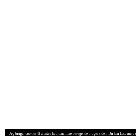
Jeg bruger cookies til at måle hvordan mine besøgende bruger siden. Du kan læse mere