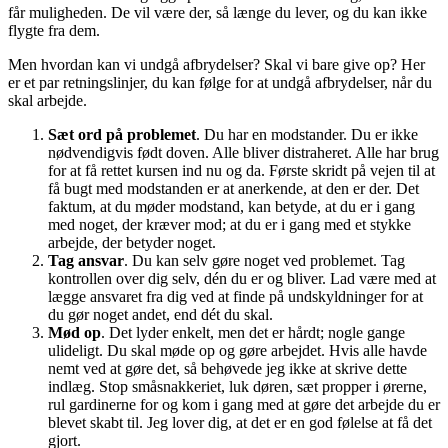
får muligheden. De vil være der, så længe du lever, og du kan ikke
flygte fra dem.
Men hvordan kan vi undgå afbrydelser? Skal vi bare give op? Her
er et par retningslinjer, du kan følge for at undgå afbrydelser, når du
skal arbejde.
Sæt ord på problemet
. Du har en modstander. Du er ikke
nødvendigvis født doven. Alle bliver distraheret. Alle har brug
for at få rettet kursen ind nu og da. Første skridt på vejen til at
få bugt med modstanden er at anerkende, at den er der. Det
faktum, at du møder modstand, kan betyde, at du er i gang
med noget, der kræver mod; at du er i gang med et stykke
arbejde, der betyder noget.
Tag ansvar
. Du kan selv gøre noget ved problemet. Tag
kontrollen over dig selv, dén du er og bliver. Lad være med at
lægge ansvaret fra dig ved at finde på undskyldninger for at
du gør noget andet, end dét du skal.
Mød op
. Det lyder enkelt, men det er hårdt; nogle gange
ulideligt. Du skal møde op og gøre arbejdet. Hvis alle havde
nemt ved at gøre det, så behøvede jeg ikke at skrive dette
indlæg. Stop småsnakkeriet, luk døren, sæt propper i ørerne,
rul gardinerne for og kom i gang med at gøre det arbejde du er
blevet skabt til. Jeg lover dig, at det er en god følelse at få det
gjort.