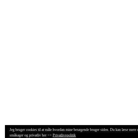
Jeg bruger cookies til at måle hvordan mine besøgende bruger siden. Du kan læse mere
småkager og privatliv her >>
Privatlivspolitik