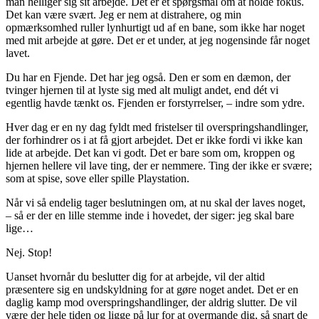
man helliger sig sit arbejde. Det er et spørgsmål om at holde fokus.
Det kan være svært. Jeg er nem at distrahere, og min
opmærksomhed ruller lynhurtigt ud af en bane, som ikke har noget
med mit arbejde at gøre. Det er et under, at jeg nogensinde får noget
lavet.
Du har en Fjende. Det har jeg også. Den er som en dæmon, der
tvinger hjernen til at lyste sig med alt muligt andet, end dét vi
egentlig havde tænkt os. Fjenden er forstyrrelser, – indre som ydre.
Hver dag er en ny dag fyldt med fristelser til overspringshandlinger,
der forhindrer os i at få gjort arbejdet. Det er ikke fordi vi ikke kan
lide at arbejde. Det kan vi godt. Det er bare som om, kroppen og
hjernen hellere vil lave ting, der er nemmere. Ting der ikke er svære;
som at spise, sove eller spille Playstation.
Når vi så endelig tager beslutningen om, at nu skal der laves noget,
– så er der en lille stemme inde i hovedet, der siger: jeg skal bare
lige…
Nej. Stop!
Uanset hvornår du beslutter dig for at arbejde, vil der altid
præsentere sig en undskyldning for at gøre noget andet. Det er en
daglig kamp mod overspringshandlinger, der aldrig slutter. De vil
være der hele tiden og ligge på lur for at overmande dig, så snart de