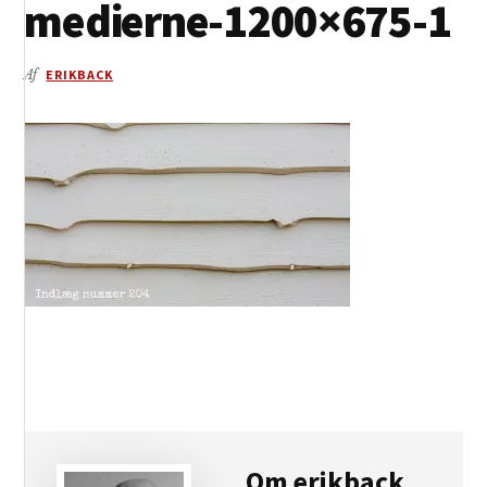
medierne-1200×675-1
Af
ERIKBACK
Om
erikback