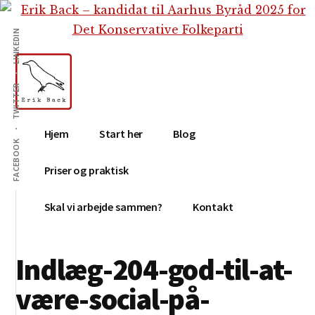
Additional
Skip
Gå
Skip
til
direkte
to
menu
LINKEDIN
indhold
til
footer
primær
sidebar
TWITTER
Erik
Tekstforfatter,
Hjem
Start her
Blog
Back
content
FACEBOOK
creation,
Priser og praktisk
blog,
e-
Skal vi arbejde sammen?
Kontakt
mail,
sociale
Indlæg-204-god-til-at-
medier
være-social-på-