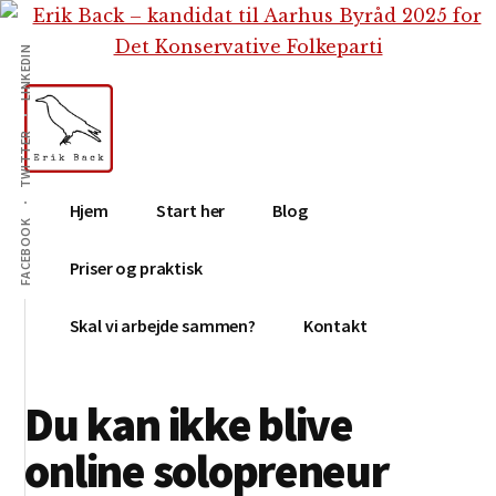
Additional
Skip
Gå
Skip
til
direkte
to
menu
LINKEDIN
indhold
til
footer
primær
sidebar
TWITTER
Erik
Tekstforfatter,
Hjem
Start her
Blog
Back
content
FACEBOOK
creation,
Priser og praktisk
blog,
e-
Skal vi arbejde sammen?
Kontakt
mail,
sociale
Du kan ikke blive
medier
online solopreneur