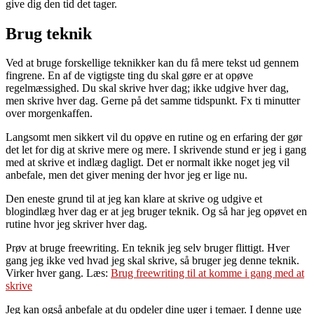
give dig den tid det tager.
Brug teknik
Ved at bruge forskellige teknikker kan du få mere tekst ud gennem
fingrene. En af de vigtigste ting du skal gøre er at opøve
regelmæssighed. Du skal skrive hver dag; ikke udgive hver dag,
men skrive hver dag. Gerne på det samme tidspunkt. Fx ti minutter
over morgenkaffen.
Langsomt men sikkert vil du opøve en rutine og en erfaring der gør
det let for dig at skrive mere og mere. I skrivende stund er jeg i gang
med at skrive et indlæg dagligt. Det er normalt ikke noget jeg vil
anbefale, men det giver mening der hvor jeg er lige nu.
Den eneste grund til at jeg kan klare at skrive og udgive et
blogindlæg hver dag er at jeg bruger teknik. Og så har jeg opøvet en
rutine hvor jeg skriver hver dag.
Prøv at bruge freewriting. En teknik jeg selv bruger flittigt. Hver
gang jeg ikke ved hvad jeg skal skrive, så bruger jeg denne teknik.
Virker hver gang. Læs:
Brug freewriting til at komme i gang med at
skrive
Jeg kan også anbefale at du opdeler dine uger i temaer. I denne uge