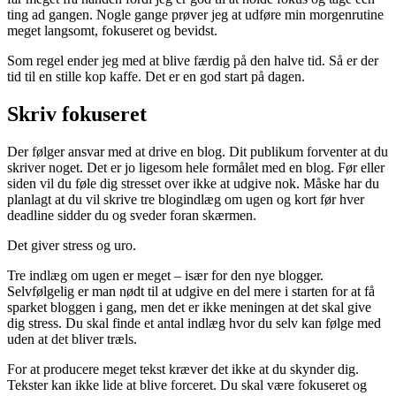
ting ad gangen. Nogle gange prøver jeg at udføre min morgenrutine
meget langsomt, fokuseret og bevidst.
Som regel ender jeg med at blive færdig på den halve tid. Så er der
tid til en stille kop kaffe. Det er en god start på dagen.
Skriv fokuseret
Der følger ansvar med at drive en blog. Dit publikum forventer at du
skriver noget. Det er jo ligesom hele formålet med en blog. Før eller
siden vil du føle dig stresset over ikke at udgive nok. Måske har du
planlagt at du vil skrive tre blogindlæg om ugen og kort før hver
deadline sidder du og sveder foran skærmen.
Det giver stress og uro.
Tre indlæg om ugen er meget – især for den nye blogger.
Selvfølgelig er man nødt til at udgive en del mere i starten for at få
sparket bloggen i gang, men det er ikke meningen at det skal give
dig stress. Du skal finde et antal indlæg hvor du selv kan følge med
uden at det bliver træls.
For at producere meget tekst kræver det ikke at du skynder dig.
Tekster kan ikke lide at blive forceret. Du skal være fokuseret og