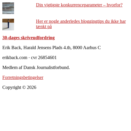
Din vigtigste konkurrenceparameter – hvorfor?
Her er nogle anderledes bloggingtips du ikke har
tænkt på
30-dages skriveudfordring
Footer
Erik Back, Harald Jensens Plads 4.th, 8000 Aarhus C
erikback.com · cvr 26854601
Medlem af Dansk Journalistforbund.
Forretningsbetingelser
Copyright © 2026