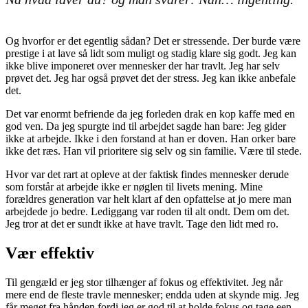
Og hvorfor er det egentlig sådan? Det er stressende. Der burde være
prestige i at lave så lidt som muligt og stadig klare sig godt. Jeg kan
ikke blive imponeret over mennesker der har travlt. Jeg har selv
prøvet det. Jeg har også prøvet det der stress. Jeg kan ikke anbefale
det.
Det var enormt befriende da jeg forleden drak en kop kaffe med en
god ven. Da jeg spurgte ind til arbejdet sagde han bare: Jeg gider
ikke at arbejde. Ikke i den forstand at han er doven. Han orker bare
ikke det ræs. Han vil prioritere sig selv og sin familie. Være til stede.
Hvor var det rart at opleve at der faktisk findes mennesker derude
som forstår at arbejde ikke er nøglen til livets mening. Mine
forældres generation var helt klart af den opfattelse at jo mere man
arbejdede jo bedre. Lediggang var roden til alt ondt. Dem om det.
Jeg tror at det er sundt ikke at have travlt. Tage den lidt med ro.
Vær effektiv
Til gengæld er jeg stor tilhænger af fokus og effektivitet. Jeg når
mere end de fleste travle mennesker; endda uden at skynde mig. Jeg
får meget fra hånden fordi jeg er god til at holde fokus og tage een