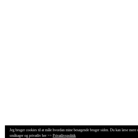
Jeg bruger cookies til at måle hvordan mine besøgende bruger siden. Du kan læse mere
småkager og privatliv her >>
Privatlivspolitik