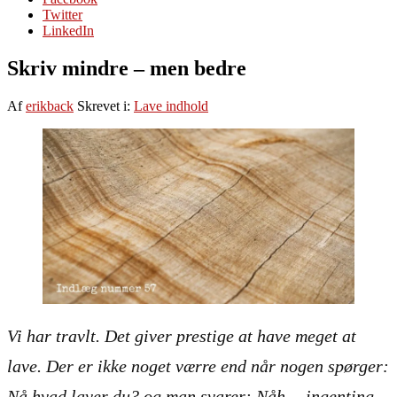
Twitter
LinkedIn
Skriv mindre – men bedre
Af
erikback
Skrevet i:
Lave indhold
Vi har travlt. Det giver prestige at have meget at
lave. Der er ikke noget værre end når nogen spørger:
Nå hvad laver du?
og man svarer:
Nåh… ingenting
.