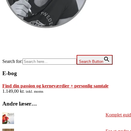
Search for:
Search Button
E-bog
Find din passion og kerneværdier + personlig samtale
1.149,00
kr.
inkl. moms
Andre læser…
Komplet guide