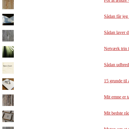
For at ændre 
Sådan får jeg 
Sådan laver d
Netværk trin f
Sådan udbrede
15 grunde til 
Mit emne er t
Mit bedste råd