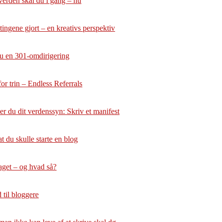
verden skal du i gang – nu
tingene gjort – en kreativs perspektiv
u en 301-omdirigering
or trin – Endless Referrals
r du dit verdenssyn: Skriv et manifest
at du skulle starte en blog
aget – og hvad så?
 til bloggere