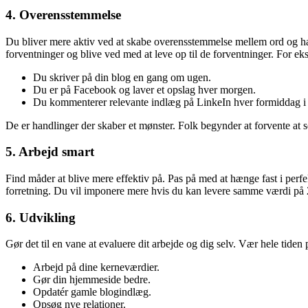
4. Overensstemmelse
Du bliver mere aktiv ved at skabe overensstemmelse mellem ord og ha
forventninger og blive ved med at leve op til de forventninger. For ek
Du skriver på din blog en gang om ugen.
Du er på Facebook og laver et opslag hver morgen.
Du kommenterer relevante indlæg på LinkeIn hver formiddag i
De er handlinger der skaber et mønster. Folk begynder at forvente at 
5. Arbejd smart
Find måder at blive mere effektiv på. Pas på med at hænge fast i perfe
forretning. Du vil imponere mere hvis du kan levere samme værdi på
6. Udvikling
Gør det til en vane at evaluere dit arbejde og dig selv. Vær hele tiden 
Arbejd på dine kerneværdier.
Gør din hjemmeside bedre.
Opdatér gamle blogindlæg.
Opsøg nye relationer.