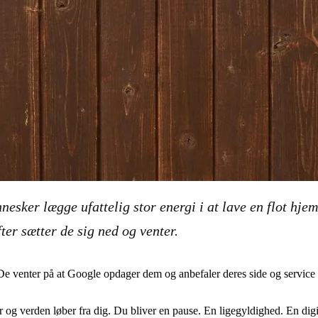
nnesker lægge ufattelig stor energi i at lave en flot hj
er sætter de sig ned og venter.
 De venter på at Google opdager dem og anbefaler deres side og service
går og verden løber fra dig. Du bliver en pause. En ligegyldighed. En digi