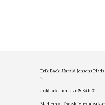
Footer
Erik Back, Harald Jensens Plads
C
erikback.com · cvr 26854601
Medlem af Dansk Journalistfor