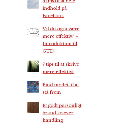
5 tips til at dele
indhold på
Facebook
Vil du også være
mere effektiv? –
Introduktion til
GTD
7 tips til at skrive
mere effektivt
Find modet til at
stå frem
Et godt personligt
brand kræver
handling