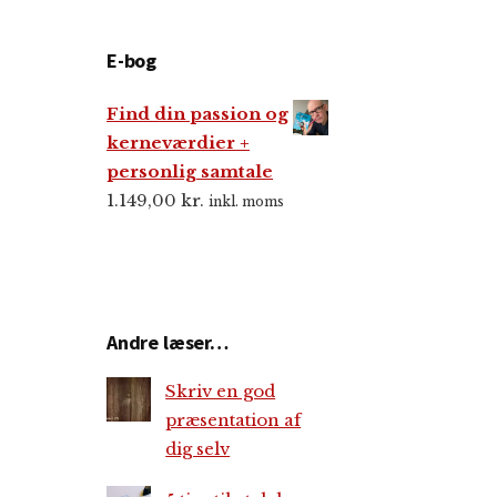
E-bog
Find din passion og
kerneværdier +
personlig samtale
1.149,00
kr.
inkl. moms
Andre læser…
Skriv en god
præsentation af
dig selv