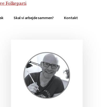
isk
Skal vi arbejde sammen?
Kontakt
Primær
Sidebar