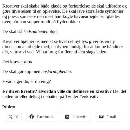
Kreativer skal skabe både glæde og forfærdelse; de skal udfordre og
gøre tilværelsen til en oplevelse. De skal lave storslåede symfonier
og poesi, som selv den mest hårdkogte havnearbejder vil glædes
over, når han sopper rundt på flydedokken.
De skal slå
kedsomheden
ihjel.
Kreativer hjælper os med at se livet i et nyt lys; giver os en ny
dimension at arbejde med; en dybere indsigt for at kunne håndtere
dét, vi tror vi ved. Vi har brug for flere af den slags ledere.
Det kræver
mod
.
De skal gøre op med
ensformigheden
.
Hvad siger du, er du enig?
Er du en kreativ? Hvordan ville du definere en kreativ?
Del det
nedenfor eller deltag i debatten på Twitter #enkreativ
Del dette:
X
Facebook
LinkedIn
Email