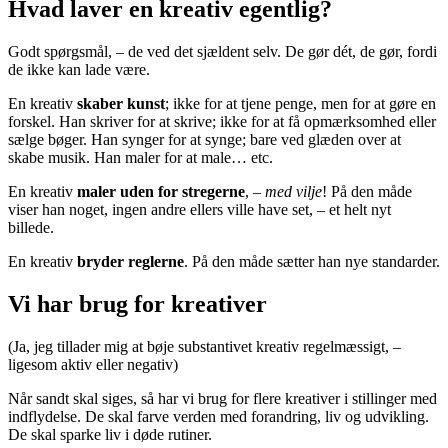
Hvad laver en kreativ egentlig?
Godt spørgsmål, – de ved det sjældent selv. De gør dét, de gør, fordi
de ikke kan lade være.
En kreativ
skaber kunst
; ikke for at tjene penge, men for at gøre en
forskel. Han skriver for at skrive; ikke for at få opmærksomhed eller
sælge bøger. Han synger for at synge; bare ved glæden over at
skabe musik. Han maler for at male… etc.
En kreativ
maler uden for stregerne
, –
med vilje
! På den måde
viser han noget, ingen andre ellers ville have set, – et helt nyt
billede.
En kreativ
bryder reglerne
. På den måde sætter han nye standarder.
Vi har brug for kreativer
(Ja, jeg tillader mig at bøje substantivet kreativ regelmæssigt, –
ligesom aktiv eller negativ)
Når sandt skal siges, så har vi brug for flere kreativer i stillinger med
indflydelse. De skal farve verden med forandring, liv og udvikling.
De skal sparke liv i døde rutiner.