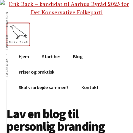
Additional
Skip
Gå
Skip
til
direkte
to
menu
LINKEDIN
indhold
til
footer
primær
sidebar
TWITTER
Erik
Tekstforfatter,
Hjem
Start her
Blog
Back
content
FACEBOOK
creation,
Priser og praktisk
blog,
e-
Skal vi arbejde sammen?
Kontakt
mail,
sociale
Lav en blog til
medier
personlig branding