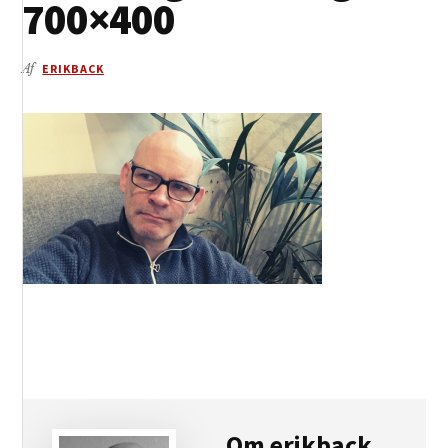
700×400
Af
ERIKBACK
Om
erikback