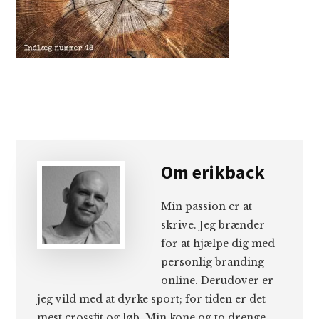
Om
erikback
Min passion er at
skrive. Jeg brænder
for at hjælpe dig med
personlig branding
online. Derudover er
jeg vild med at dyrke sport; for tiden er det
mest crossfit og løb. Min kone og to drenge