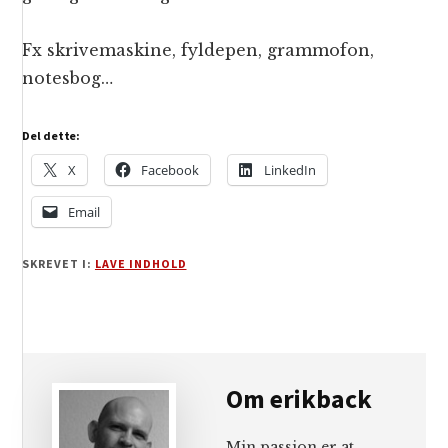
Fx skrivemaskine, fyldepen, grammofon,
notesbog…
Del dette:
X
Facebook
LinkedIn
Email
SKREVET I:
LAVE INDHOLD
Om
erikback
Min passion er at