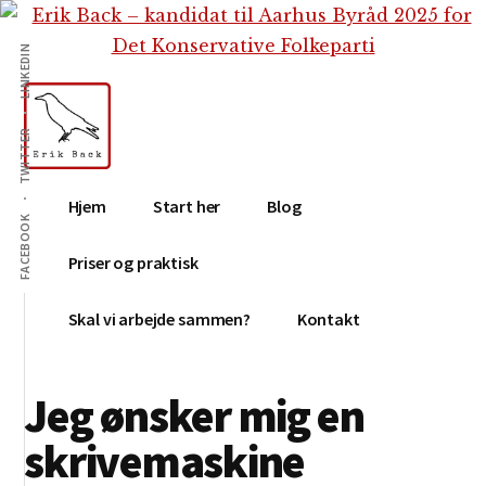
Additional
Skip
Gå
Skip
til
direkte
to
menu
LINKEDIN
indhold
til
footer
primær
sidebar
TWITTER
Erik
Tekstforfatter,
Hjem
Start her
Blog
Back
content
FACEBOOK
creation,
Priser og praktisk
blog,
e-
Skal vi arbejde sammen?
Kontakt
mail,
sociale
Jeg ønsker mig en
medier
skrivemaskine