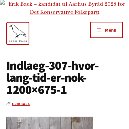
Additional
Skip
Gå
Skip
til
direkte
to
menu
indhold
til
footer
primær
Menu
sidebar
Erik
Tekstforfatter,
Back
content
Indlaeg-307-hvor-
creation,
lang-tid-er-nok-
blog,
e-
1200×675-1
mail,
sociale
Af
ERIKBACK
medier