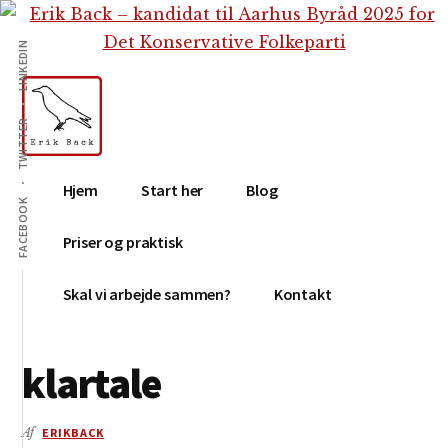
Additional
Skip
Gå
Skip
til
direkte
to
menu
LINKEDIN
indhold
til
footer
primær
sidebar
TWITTER
Erik
Tekstforfatter,
Hjem
Start her
Blog
Back
content
FACEBOOK
creation,
Priser og praktisk
blog,
e-
Skal vi arbejde sammen?
Kontakt
mail,
sociale
klartale
medier
Af
ERIKBACK