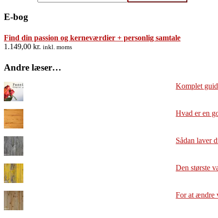
E-bog
Find din passion og kerneværdier + personlig samtale
1.149,00
kr.
inkl. moms
Andre læser…
Komplet guide
Hvad er en g
Sådan laver d
Den største væ
For at ændre 