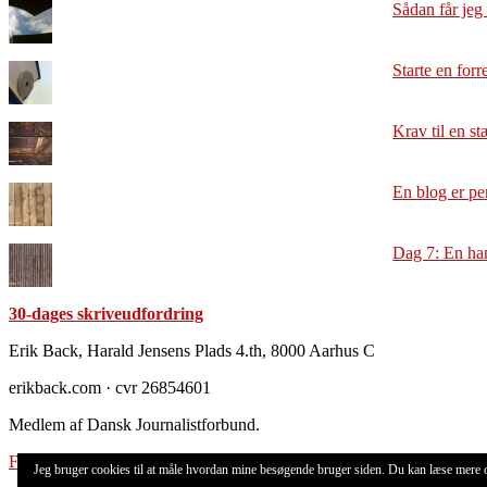
Sådan får jeg 
Starte en forr
Krav til en s
En blog er per
Dag 7: En han
30-dages skriveudfordring
Footer
Erik Back, Harald Jensens Plads 4.th, 8000 Aarhus C
erikback.com · cvr 26854601
Medlem af Dansk Journalistforbund.
Forretningsbetingelser
Jeg bruger cookies til at måle hvordan mine besøgende bruger siden. Du kan læse mere