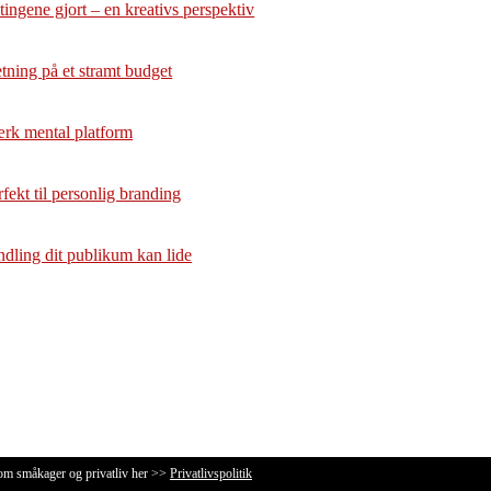
tingene gjort – en kreativs perspektiv
etning på et stramt budget
tærk mental platform
fekt til personlig branding
dling dit publikum kan lide
 om småkager og privatliv her >>
Privatlivspolitik