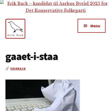
Additional
Skip
Gå
Skip
til
direkte
to
menu
indhold
til
footer
primær
Menu
sidebar
Erik
Tekstforfatter,
Back
content
gaaet-i-staa
creation,
blog,
Af
ERIKBACK
e-
mail,
sociale
medier