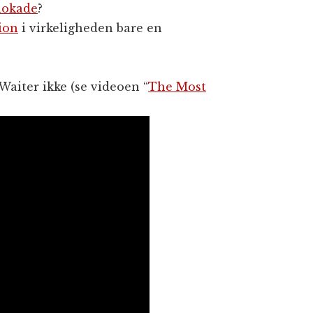
lokade
?
ion
i virkeligheden bare en
aiter ikke (se videoen “
The Most