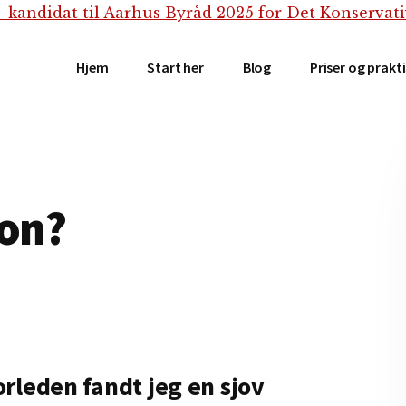
Hjem
Start her
Blog
Priser og prakt
ion?
orleden fandt jeg en sjov