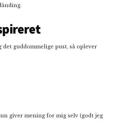
ndånding.
spireret
og det guddommelige pust, så oplever
kun giver mening for mig selv (godt jeg