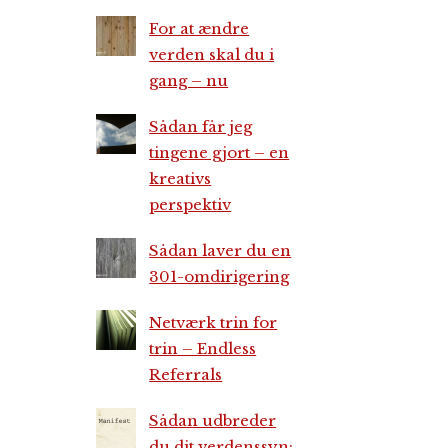
For at ændre
verden skal du i
gang – nu
Sådan får jeg
tingene gjort – en
kreativs
perspektiv
Sådan laver du en
301-omdirigering
Netværk trin for
trin – Endless
Referrals
Sådan udbreder
du dit verdenssyn: