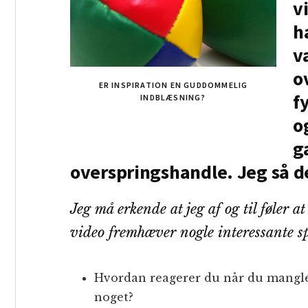
v
h
v
o
ER INSPIRATION EN GUDDOMMELIG
f
INDBLÆSNING?
o
g
overspringshandle. Jeg så det
Jeg må erkende at jeg af og til føler 
video fremhæver nogle interessante s
Hvordan reagerer du når du mangler
noget?