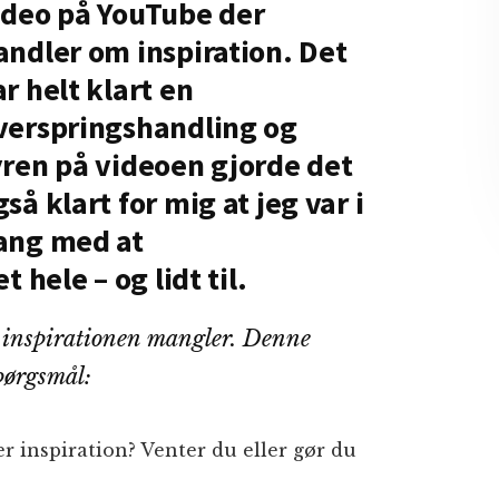
ideo på YouTube der
andler om inspiration. Det
ar helt klart en
verspringshandling og
yren på videoen gjorde det
gså klart for mig at jeg var i
ang med at
 hele – og lidt til.
at inspirationen mangler. Denne
pørgsmål:
 inspiration? Venter du eller gør du