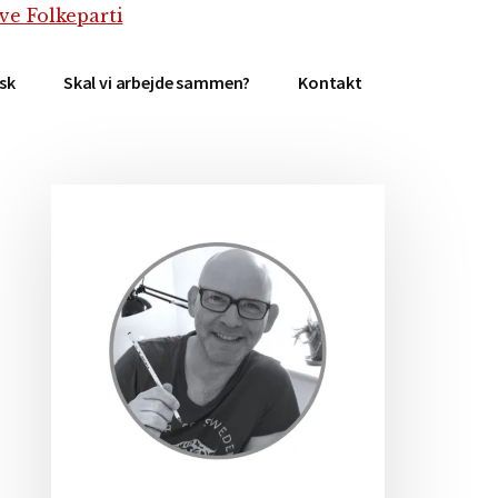
isk
Skal vi arbejde sammen?
Kontakt
Primær
Sidebar