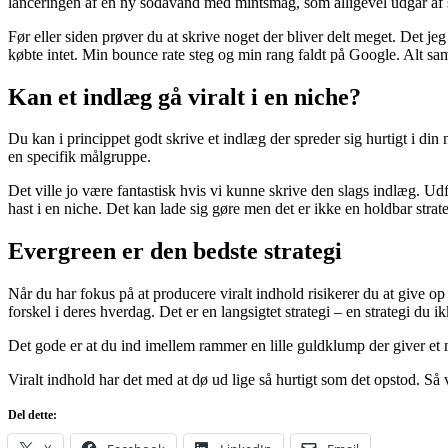
lanceringen af en ny sodavand med mintsmag, som alligevel udgår af so
Før eller siden prøver du at skrive noget der bliver delt meget. Det je
købte intet. Min bounce rate steg og min rang faldt på Google. Alt sa
Kan et indlæg gå viralt i en niche?
Du kan i princippet godt skrive et indlæg der spreder sig hurtigt i di
en specifik målgruppe.
Det ville jo være fantastisk hvis vi kunne skrive den slags indlæg. Udfo
hast i en niche. Det kan lade sig gøre men det er ikke en holdbar strate
Evergreen er den bedste strategi
Når du har fokus på at producere viralt indhold risikerer du at give o
forskel i deres hverdag. Det er en langsigtet strategi – en strategi du i
Det gode er at du ind imellem rammer en lille guldklump der giver et
Viralt indhold har det med at dø ud lige så hurtigt som det opstod. Så vi
Del dette: