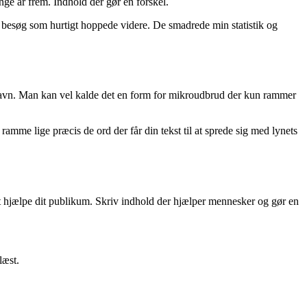
ge år frem. Indhold der gør en forskel.
nge besøg som hurtigt hoppede videre. De smadrede min statistik og
dit navn. Man kan vel kalde det en form for mikroudbrud der kun rammer
 ramme lige præcis de ord der får din tekst til at sprede sig med lynets
r at hjælpe dit publikum. Skriv indhold der hjælper mennesker og gør en
læst.