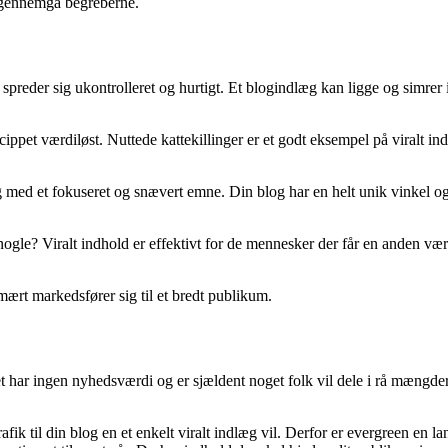
e gennemgå begreberne.
er spreder sig ukontrolleret og hurtigt. Et blogindlæg kan ligge og simrer
incippet værdiløst. Nuttede kattekillinger er et godt eksempel på viralt
g med et fokuseret og snævert emne. Din blog har en helt unik vinkel og 
 nogle? Viralt indhold er effektivt for de mennesker der får en anden vær
mært markedsfører sig til et bredt publikum.
et har ingen nyhedsværdi og er sjældent noget folk vil dele i rå mængde
fik til din blog en et enkelt viralt indlæg vil. Derfor er evergreen en la