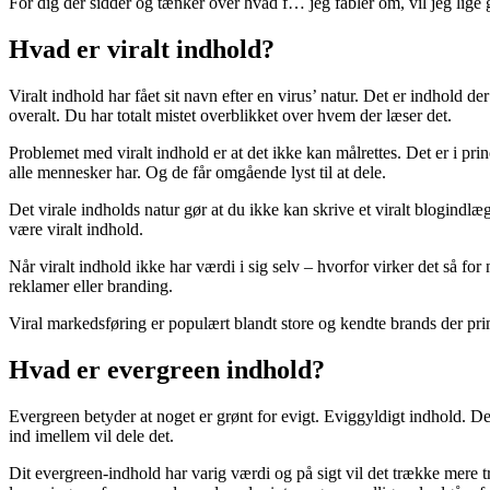
For dig der sidder og tænker over hvad f… jeg fabler om, vil jeg lig
Hvad er viralt indhold?
Viralt indhold har fået sit navn efter en virus’ natur. Det er indhold d
overalt. Du har totalt mistet overblikket over hvem der læser det.
Problemet med viralt indhold er at det ikke kan målrettes. Det er i pr
alle mennesker har. Og de får omgående lyst til at dele.
Det virale indholds natur gør at du ikke kan skrive et viralt blogindlæ
være viralt indhold.
Når viralt indhold ikke har værdi i sig selv – hvorfor virker det så for
reklamer eller branding.
Viral markedsføring er populært blandt store og kendte brands der pri
Hvad er evergreen indhold?
Evergreen betyder at noget er grønt for evigt. Eviggyldigt indhold. D
ind imellem vil dele det.
Dit evergreen-indhold har varig værdi og på sigt vil det trække mere tra