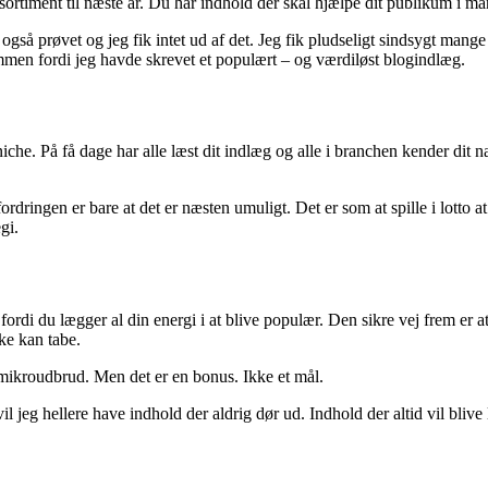
rtiment til næste år. Du har indhold der skal hjælpe dit publikum i man
g også prøvet og jeg fik intet ud af det. Jeg fik pludseligt sindsygt ma
mmen fordi jeg havde skrevet et populært – og værdiløst blogindlæg.
n niche. På få dage har alle læst dit indlæg og alle i branchen kender 
rdringen er bare at det er næsten umuligt. Det er som at spille i lotto at
gi.
p fordi du lægger al din energi i at blive populær. Den sikre vej frem e
kke kan tabe.
 mikroudbrud. Men det er en bonus. Ikke et mål.
l jeg hellere have indhold der aldrig dør ud. Indhold der altid vil blive 