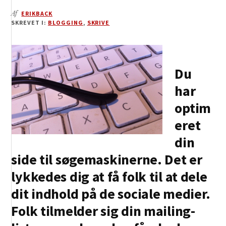
Af
ERIKBACK
SKREVET I:
BLOGGING
,
SKRIVE
Du
har
optim
eret
din
side til søgemaskinerne. Det er
lykkedes dig at få folk til at dele
dit indhold på de sociale medier.
Folk tilmelder sig din mailing-