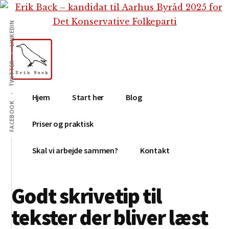
Additional
Skip
Gå
Skip
til
direkte
to
menu
LINKEDIN
indhold
til
footer
primær
sidebar
TWITTER
Erik
Tekstforfatter,
Hjem
Start her
Blog
Back
content
FACEBOOK
creation,
Priser og praktisk
blog,
e-
Skal vi arbejde sammen?
Kontakt
mail,
sociale
Godt skrivetip til
medier
tekster der bliver læst