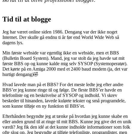
Tid til at blogge
Jeg har været online siden 1986. Dengang var der ikke noget
Internet. Der skulle gå endnu ti år før end World Wide Web så
dagens lys.
Min første webside var egentlig ikke en webside, men et BBS
(Bulletin Board System). Mand, jeg var stolt da jeg havde sat mit
første BBS op og kunne kalde mig selv SYSOP (Systemoperatør).
Det kørte på en Amiga 2000 med et 2400 baud modem (ja, det var
hurtigt dengang)🤣
Hvad lavede man på et BBS? For det meste ledte jeg efter andre
BBS’er jeg kunne ringe til og følge. De fleste BBS’er havde en
telefonliste og en beskrivelse af SYSOP og indhold. Vi skrev
beskeder til hinanden, lavede kulørte tekster og små programdele,
som kunne tilføje en ny funktion til BBS’et.
Efterhånden begyndte jeg at tænke på hvordan jeg kunne skabe en
eller anden grund til at ringe til mit BBS. Kunne jeg give det en unik
værdi? Jeg fik den idé at det kunne indholde informationer som folk
ofte slog op. Jeg begyndte at tilføje telefonliste, programlister, men