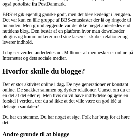
også portoliste fra PostDanmark.
BBS’et gik egentlig ganske godt, men det blev kedeligt i længden.
Det var kun en lille gruppe af BBS-entusiaster der lå og ringede til
hinanden. Men grundlæggende var det ikke meget anderledes end
nutidens blog. Den består af en platform hvor man downloader
plugins og kommunikerer med sine læsere – skaber relationer og
leverer indhold.
I dag ser verden anderledes ud. Millioner af mennesker er online på
Internettet og dets sociale medier.
Hvorfor skulle du blogge?
Der er stor aktivitet online i dag. De nye generationer er konstant
online. De snakker sammen og dyrker relationer. Uanset om du er
en del af det eller ej. Men hvis du vil have indflydelse og gøre en
forskel i verden, tror du så ikke at det ville være en god idé at
deltage i samtalen?
Du har en stemme. Du har noget at sige. Folk har brug for at høre
det.
Andre grunde til at blogge