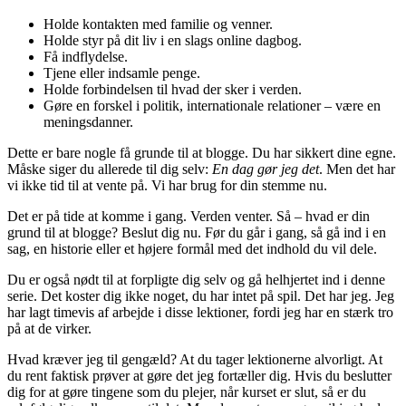
Holde kontakten med familie og venner.
Holde styr på dit liv i en slags online dagbog.
Få indflydelse.
Tjene eller indsamle penge.
Holde forbindelsen til hvad der sker i verden.
Gøre en forskel i politik, internationale relationer – være en
meningsdanner.
Dette er bare nogle få grunde til at blogge. Du har sikkert dine egne.
Måske siger du allerede til dig selv:
En dag gør jeg det
. Men det har
vi ikke tid til at vente på. Vi har brug for din stemme nu.
Det er på tide at komme i gang. Verden venter. Så – hvad er din
grund til at blogge? Beslut dig nu. Før du går i gang, så gå ind i en
sag, en historie eller et højere formål med det indhold du vil dele.
Du er også nødt til at forpligte dig selv og gå helhjertet ind i denne
serie. Det koster dig ikke noget, du har intet på spil. Det har jeg. Jeg
har lagt timevis af arbejde i disse lektioner, fordi jeg har en stærk tro
på at de virker.
Hvad kræver jeg til gengæld? At du tager lektionerne alvorligt. At
du rent faktisk prøver at gøre det jeg fortæller dig. Hvis du beslutter
dig for at gøre tingene som du plejer, når kurset er slut, så er du