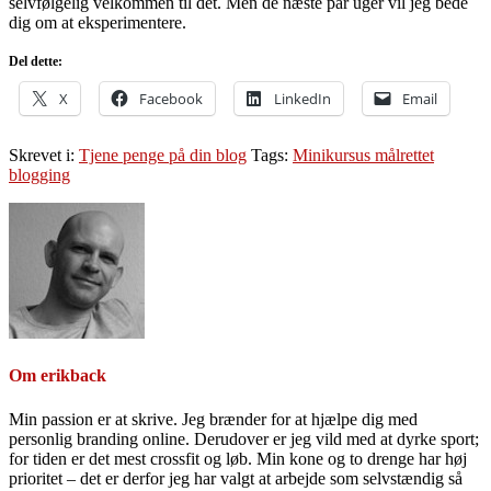
selvfølgelig velkommen til det. Men de næste par uger vil jeg bede
dig om at eksperimentere.
Del dette:
X
Facebook
LinkedIn
Email
Skrevet i:
Tjene penge på din blog
Tags:
Minikursus målrettet
blogging
Om
erikback
Min passion er at skrive. Jeg brænder for at hjælpe dig med
personlig branding online. Derudover er jeg vild med at dyrke sport;
for tiden er det mest crossfit og løb. Min kone og to drenge har høj
prioritet – det er derfor jeg har valgt at arbejde som selvstændig så