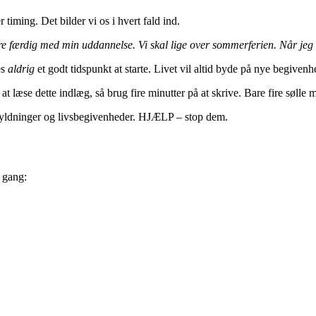
timing. Det bilder vi os i hvert fald ind.
re færdig med min uddannelse. Vi skal lige over sommerferien. Når jeg h
es
aldrig
et godt tidspunkt at starte. Livet vil altid byde på nye begivenh
t læse dette indlæg, så brug fire minutter på at skrive. Bare fire sølle m
skyldninger og livsbegivenheder. HJÆLP – stop dem.
 gang: