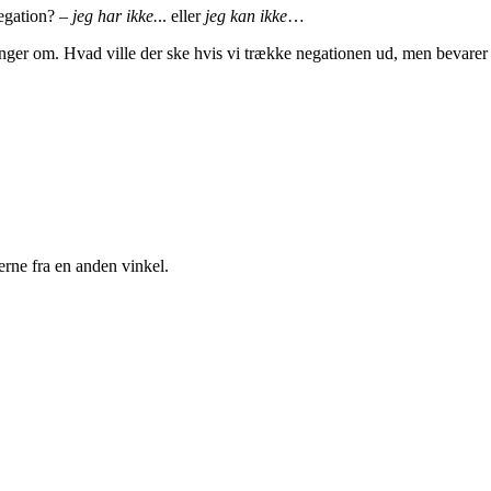
negation? –
jeg har ikke.
.. eller
jeg kan ikke
…
ninger om. Hvad ville der ske hvis vi trække negationen ud, men bevare
rne fra en anden vinkel.