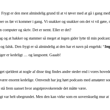
. Frygt er den mest almindelig grund til at vi tøver med at gå i gang med
r os før vi kommer i gang. Vi snakker og snakker om det vi vil gøre, m
din computer og skriv. Det er nemt. Eller er det?
ag og at hakker og stammer så meget at ingen gider lytte til min podcast
r og falsk. Den frygt er så almindelig at den har et navn på engelsk: “
Im
g siger er kedeligt … og langsomt. Gaaab!
get sjældent at nogle af disse ting findes andre steder end i vores hovede
e være enormt kedelige. Omvendt har jeg hørt podcasts med amatører som
de stå frem uanset hvor angstprovokerende det måtte være.
rygt var helt ubegrundet. Men den kan virke som en uoverskuelig mur at