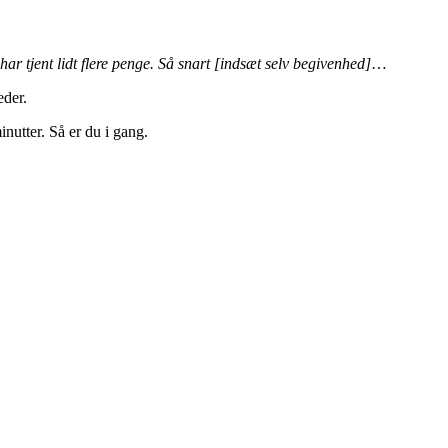
ar tjent lidt flere penge. Så snart [indsæt selv begivenhed]
…
eder.
inutter. Så er du i gang.