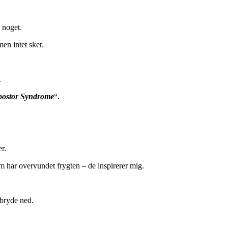
 noget.
en intet sker.
.
postor Syndrome
“.
r.
 har overvundet frygten – de inspirerer mig.
 bryde ned.