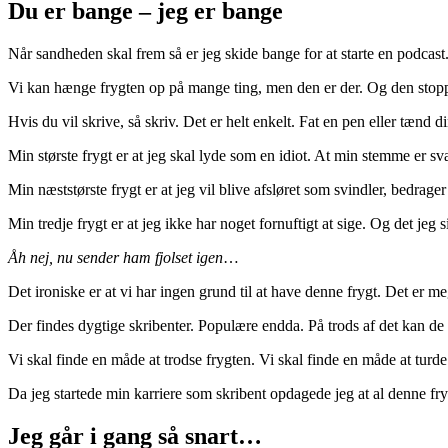
Du er bange – jeg er bange
Når sandheden skal frem så er jeg skide bange for at starte en podcast
Vi kan hænge frygten op på mange ting, men den er der. Og den stoppe
Hvis du vil skrive, så skriv. Det er helt enkelt. Fat en pen eller tænd 
Min største frygt er at jeg skal lyde som en idiot. At min stemme er sv
Min næststørste frygt er at jeg vil blive afsløret som svindler, bedrage
Min tredje frygt er at jeg ikke har noget fornuftigt at sige. Og det je
Åh nej, nu sender ham fjolset igen
…
Det ironiske er at vi har ingen grund til at have denne frygt. Det er me
Der findes dygtige skribenter. Populære endda. På trods af det kan d
Vi skal finde en måde at trodse frygten. Vi skal finde en måde at tur
Da jeg startede min karriere som skribent opdagede jeg at al denne f
Jeg går i gang så snart…