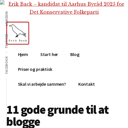
Additional
Skip
Gå
Skip
til
direkte
to
menu
LINKEDIN
indhold
til
footer
primær
sidebar
TWITTER
Erik
Tekstforfatter,
Hjem
Start her
Blog
Back
content
FACEBOOK
creation,
Priser og praktisk
blog,
e-
Skal vi arbejde sammen?
Kontakt
mail,
sociale
11 gode grunde til at
medier
blogge