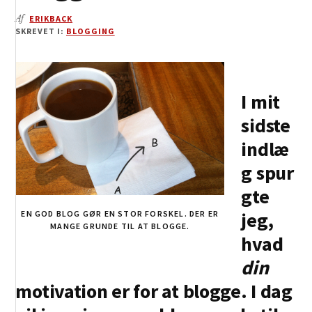
Af
ERIKBACK
SKREVET I:
BLOGGING
I mit
sidste
indlæ
g spur
gte
jeg,
EN GOD BLOG GØR EN STOR FORSKEL. DER ER
MANGE GRUNDE TIL AT BLOGGE.
hvad
din
motivation er for at blogge. I dag