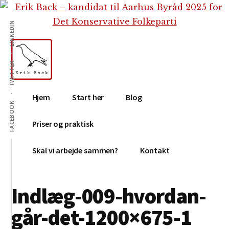
Additional
Skip
Gå
Skip
til
direkte
to
menu
LINKEDIN
indhold
til
footer
primær
sidebar
TWITTER
Erik
Tekstforfatter,
Hjem
Start her
Blog
Back
content
FACEBOOK
creation,
Priser og praktisk
blog,
e-
Skal vi arbejde sammen?
Kontakt
mail,
sociale
Indlæg-009-hvordan-
medier
går-det-1200×675-1