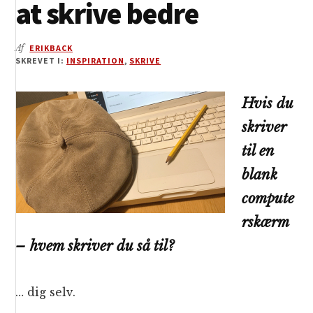
at skrive bedre
Af
ERIKBACK
SKREVET I:
INSPIRATION
,
SKRIVE
Hvis du
skriver
til en
blank
compute
rskærm
– hvem skriver du så til?
… dig selv.