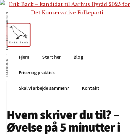
Additional
Skip
Gå
Skip
til
direkte
to
menu
LINKEDIN
indhold
til
footer
primær
sidebar
TWITTER
Erik
Tekstforfatter,
Hjem
Start her
Blog
Back
content
FACEBOOK
creation,
Priser og praktisk
blog,
e-
Skal vi arbejde sammen?
Kontakt
mail,
sociale
Hvem skriver du til? –
medier
Øvelse på 5 minutter i