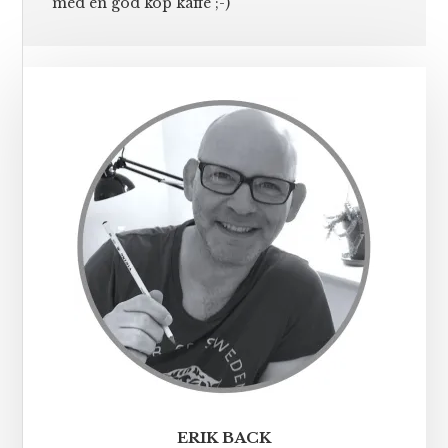
med en god kop kaffe ;-)
Primær
Sidebar
ERIK BACK